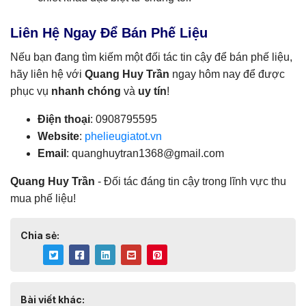
Liên Hệ Ngay Để Bán Phế Liệu
Nếu bạn đang tìm kiếm một đối tác tin cậy để bán phế liệu,
hãy liên hệ với
Quang Huy Trần
ngay hôm nay để được
phục vụ
nhanh chóng
và
uy tín
!
Điện thoại
: 0908795595
Website
:
phelieugiatot.vn
Email
:
quanghuytran1368@gmail.com
Quang Huy Trần
- Đối tác đáng tin cậy trong lĩnh vực thu
mua phế liệu!
Chia sẻ:
Bài viết khác: