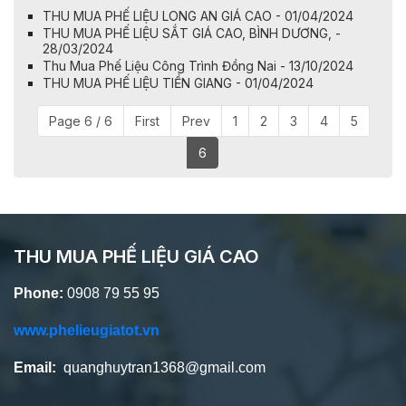
THU MUA PHẾ LIỆU LONG AN GIÁ CAO - 01/04/2024
THU MUA PHẾ LIỆU SẮT GIÁ CAO, BÌNH DƯƠNG, -
28/03/2024
​​​​​​​Thu Mua Phế Liệu Công Trình Đồng Nai - 13/10/2024
THU MUA PHẾ LIỆU TIỀN GIANG - 01/04/2024
Page 6 / 6
First
Prev
1
2
3
4
5
6
THU MUA PHẾ LIỆU GIÁ CAO
Phone:
0908 79 55 95
www.phelieugiatot.vn
Email:
quanghuytran1368@gmail.com