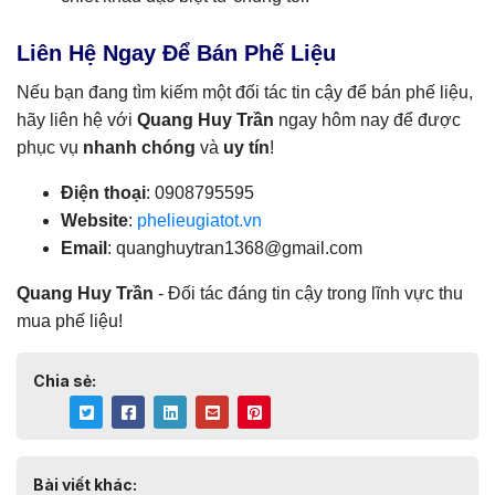
Liên Hệ Ngay Để Bán Phế Liệu
Nếu bạn đang tìm kiếm một đối tác tin cậy để bán phế liệu,
hãy liên hệ với
Quang Huy Trần
ngay hôm nay để được
phục vụ
nhanh chóng
và
uy tín
!
Điện thoại
: 0908795595
Website
:
phelieugiatot.vn
Email
:
quanghuytran1368@gmail.com
Quang Huy Trần
- Đối tác đáng tin cậy trong lĩnh vực thu
mua phế liệu!
Chia sẻ:
Bài viết khác: