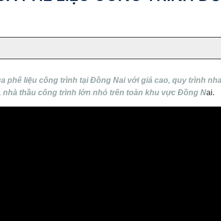
hế liệu công trình tại Đồng Nai với giá cao, quy trình nh
, nhà thầu công trình lớn nhỏ trên toàn khu vực Đồng N
ai.