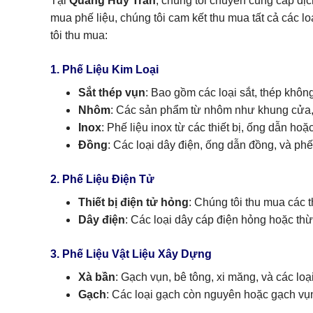
Tại
Quang Huy Trần
, chúng tôi chuyên cung cấp dịc
mua phế liệu, chúng tôi cam kết thu mua tất cả các lo
tôi thu mua:
1. Phế Liệu Kim Loại
Sắt thép vụn
: Bao gồm các loại sắt, thép khôn
Nhôm
: Các sản phẩm từ nhôm như khung cửa, 
Inox
: Phế liệu inox từ các thiết bị, ống dẫn hoặ
Đồng
: Các loại dây điện, ống dẫn đồng, và phế
2. Phế Liệu Điện Tử
Thiết bị điện tử hỏng
: Chúng tôi thu mua các t
Dây điện
: Các loại dây cáp điện hỏng hoặc th
3. Phế Liệu Vật Liệu Xây Dựng
Xà bần
: Gạch vụn, bê tông, xi măng, và các loạ
Gạch
: Các loại gạch còn nguyên hoặc gạch vụ