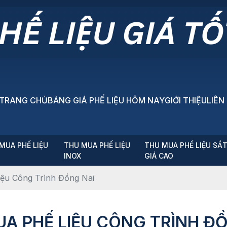
TRANG CHỦ
BẢNG GIÁ PHẾ LIỆU HÔM NAY
GIỚI THIỆU
LIÊN
MUA PHẾ LIỆU
THU MUA PHẾ LIỆU
THU MUA PHẾ LIỆU SẮ
P
INOX
GIÁ CAO
ế Liệu Công Trình Đồng Nai
THU MUA PHẾ LIỆU CÔNG TRÌNH 