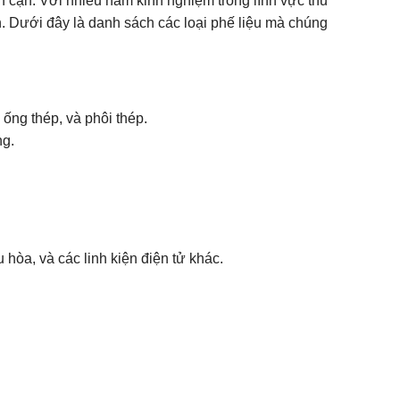
ân cận. Với nhiều năm kinh nghiệm trong lĩnh vực thu
nh. Dưới đây là danh sách các loại phế liệu mà chúng
 ống thép, và phôi thép.
ng.
 hòa, và các linh kiện điện tử khác.