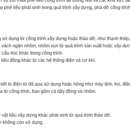
h vụ thu mua phế liệu công trình tại Đồng Nai và các khu vực l
ại phế liệu phát sinh trong quá trình xây dựng, phá dỡ công trì
g sử dụng từ công trình xây dựng hoặc tháo dỡ, như thanh thép,
vách ngăn nhôm, nhôm vụn từ quá trình sản xuất hoặc xây dự
c cấu trúc khác trong công trình.
 liệu đồng khác từ các hệ thống điện và cơ khí.
hiết bị điện tử đã qua sử dụng hoặc hỏng như máy tính, tivi, điều
ừa từ công trình, bao gồm cả dây đồng và nhôm.
i vật liệu xây dựng khác phát sinh từ quá trình tháo dỡ.
n không còn sử dụng.