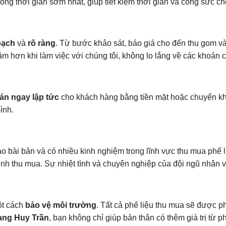
rong thời gian sớm nhất, giúp tiết kiệm thời gian và công sức ch
bạch
và
rõ ràng
. Từ bước khảo sát, báo giá cho đến thu gom và
m hơn khi làm việc với chúng tôi, không lo lắng về các khoản c
án ngay lập tức
cho khách hàng bằng tiền mặt hoặc chuyển kh
ình.
 bài bản và có nhiều kinh nghiệm trong lĩnh vực thu mua phế li
rình thu mua. Sự nhiệt tình và chuyên nghiệp của đội ngũ nhân v
ột cách
bảo vệ môi trường
. Tất cả phế liệu thu mua sẽ được p
ng Huy Trần
, bạn không chỉ giúp bản thân có thêm giá trị từ 