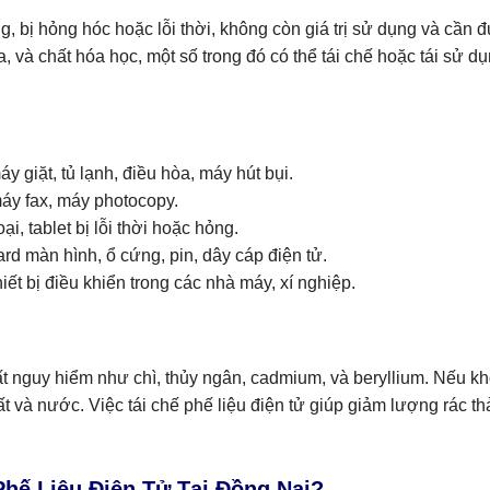
ng, bị hỏng hóc hoặc lỗi thời, không còn giá trị sử dụng và cần
a, và chất hóa học, một số trong đó có thể tái chế hoặc tái sử d
máy giặt, tủ lạnh, điều hòa, máy hút bụi.
 máy fax, máy photocopy.
oại, tablet bị lỗi thời hoặc hỏng.
d màn hình, ổ cứng, pin, dây cáp điện tử.
iết bị điều khiển trong các nhà máy, xí nghiệp.
ất nguy hiểm như chì, thủy ngân, cadmium, và beryllium. Nếu k
t và nước. Việc tái chế phế liệu điện tử giúp giảm lượng rác thả
hế Liệu Điện Tử Tại Đồng Nai?