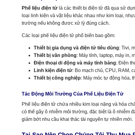
Phế liệu điện tử
là các thiết bị điện tử đã qua sử dụ
loại linh kiện và vật liệu khác nhau như kim loại, nhự
trường nếu không được xử lý đúng cách.
Các loại phế liệu điện tử phổ biến bao gồm:
Thiết bị gia dụng và điện tử tiêu dùng
: Tivi, 
Thiết bị văn phòng
: Máy tính, laptop, máy in,
Điện thoại di động và máy tính bảng
: Điện th
Linh kiện điện tử
: Bo mạch chủ, CPU, RAM, car
Thiết bị công nghiệp
: Máy móc tự động hóa, th
Tác Động Môi Trường Của Phế Liệu Điện Tử
Phế liệu điện tử chứa nhiều kim loại nặng và hóa ch
có thể gây ô nhiễm môi trường, đặc biệt là ô nhiễm đấ
giảm bớt nhu cầu khai thác tài nguyên tự nhiên mới.
Tại Sao Nên Chọn Chúng Tôi Thu Mua P