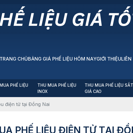
TRANG CHỦ
BẢNG GIÁ PHẾ LIỆU HÔM NAY
GIỚI THIỆU
LIÊN
MUA PHẾ LIỆU
THU MUA PHẾ LIỆU
THU MUA PHẾ LIỆU SẮ
P
INOX
GIÁ CAO
u điện tử tại Đồng Nai
UA PHẾ LIỆU ĐIỆN TỬ TẠI ĐỒ