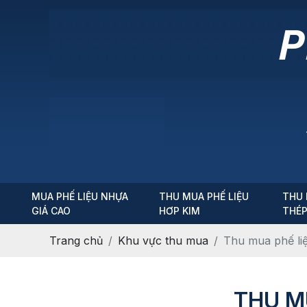
MUA PHẾ LIỆU NHỰA
THU MUA PHẾ LIỆU
THU 
GIÁ CAO
HƠP KIM
THÉ
Trang chủ
Khu vực thu mua
Thu mua phế liệ
THU M