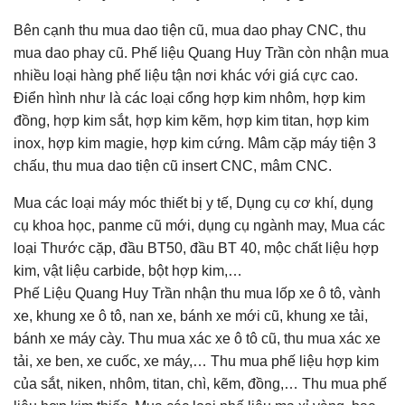
Bên cạnh thu mua dao tiện cũ, mua dao phay CNC, thu
mua dao phay cũ. Phế liệu Quang Huy Trần còn nhận mua
nhiều loại hàng phế liệu tận nơi khác với giá cực cao.
Điển hình như là các loại cổng hợp kim nhôm, hợp kim
đồng, hợp kim sắt, hợp kim kẽm, hợp kim titan, hợp kim
inox, hợp kim magie, hợp kim cứng. Mâm cặp máy tiện 3
chấu, thu mua dao tiện cũ insert CNC, mâm CNC.
Mua các loại máy móc thiết bị y tế, Dụng cụ cơ khí, dụng
cụ khoa học, panme cũ mới, dụng cụ ngành may, Mua các
loại Thước cặp, đầu BT50, đầu BT 40, mộc chất liệu hợp
kim, vật liệu carbide, bột hợp kim,…
Phế Liệu Quang Huy Trần nhận thu mua lốp xe ô tô, vành
xe, khung xe ô tô, nan xe, bánh xe mới cũ, khung xe tải,
bánh xe máy cày. Thu mua xác xe ô tô cũ, thu mua xác xe
tải, xe ben, xe cuốc, xe máy,… Thu mua phế liệu hợp kim
của sắt, niken, nhôm, titan, chì, kẽm, đồng,… Thu mua phế