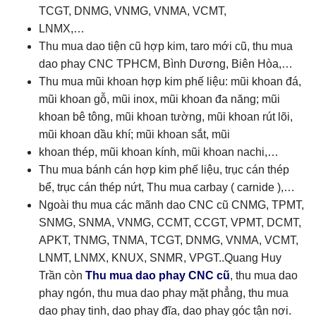
TCGT, DNMG, VNMG, VNMA, VCMT,
LNMX,…
Thu mua dao tiện cũ hợp kim, taro mới cũ, thu mua
dao phay CNC TPHCM, Bình Dương, Biên Hòa,…
Thu mua mũi khoan hợp kim phế liệu: mũi khoan đá,
mũi khoan gỗ, mũi inox, mũi khoan đa năng; mũi
khoan bê tông, mũi khoan tường, mũi khoan rút lõi,
mũi khoan dầu khí; mũi khoan sắt, mũi
khoan thép, mũi khoan kính, mũi khoan nachi,…
Thu mua bánh cán hợp kim phế liệu, trục cán thép
bể, trục cán thép nứt, Thu mua carbay ( carnide ),…
Ngoài thu mua các mãnh dao CNC cũ CNMG, TPMT,
SNMG, SNMA, VNMG, CCMT, CCGT, VPMT, DCMT,
APKT, TNMG, TNMA, TCGT, DNMG, VNMA, VCMT,
LNMT, LNMX, KNUX, SNMR, VPGT..Quang Huy
Trần còn
Thu mua dao phay CNC cũ
, thu mua dao
phay ngón, thu mua dao phay mặt phẳng, thu mua
dao phay tinh, dao phay đĩa, dao phay góc tận nơi.