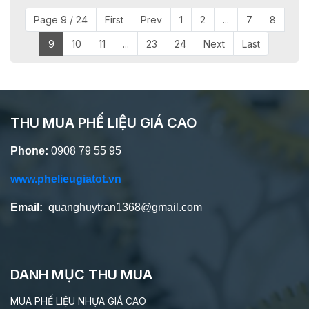
Page 9 / 24
First
Prev
1
2
...
7
8
9
10
11
...
23
24
Next
Last
THU MUA PHẾ LIỆU GIÁ CAO
Phone:
0908 79 55 95
www.phelieugiatot.vn
Email:
quanghuytran1368@gmail.com
DANH MỤC THU MUA
MUA PHẾ LIỆU NHỰA GIÁ CAO