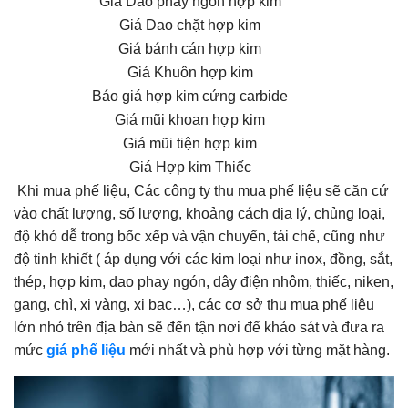
Giá Dao phay ngón hợp kim
Giá Dao chặt hợp kim
Giá bánh cán hợp kim
Giá Khuôn hợp kim
Báo giá hợp kim cứng carbide
Giá mũi khoan hợp kim
Giá mũi tiện hợp kim
Giá Hợp kim Thiếc
Khi mua phế liệu, Các công ty thu mua phế liệu sẽ căn cứ
vào chất lượng, số lượng, khoảng cách địa lý, chủng loại,
độ khó dễ trong bốc xếp và vận chuyển, tái chế, cũng như
độ tinh khiết ( áp dụng với các kim loại như inox, đồng, sắt,
thép, hợp kim, dao phay ngón, dây điện nhôm, thiếc, niken,
gang, chì, xi vàng, xi bạc…), các cơ sở thu mua phế liệu
lớn nhỏ trên địa bàn sẽ đến tận nơi để khảo sát và đưa ra
mức
giá phế liệu
mới nhất và phù hợp với từng mặt hàng.