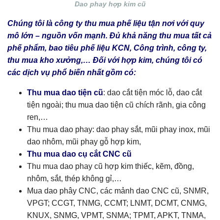
Dao phay hợp kim cũ
Chúng tôi là công ty thu mua phế liệu tận nơi với quy
mô lớn – nguồn vốn mạnh. Đủ khả năng thu mua tất cả
phế phẩm, bao tiêu phế liệu KCN, Công trình, công ty,
thu mua kho xưởng,… Đối với hợp kim, chúng tôi có
các dịch vụ phổ biến nhất gồm có:
Thu mua dao tiện cũ
: dao cắt tiện móc lỗ, dao cắt
tiện ngoài; thu mua dao tiện cũ chích rãnh, gia công
ren,…
Thu mua dao phay: dao phay sắt, mũi phay inox, mũi
dao nhôm, mũi phay gỗ hợp kim,
Thu mua dao cụ cắt CNC cũ
Thu mua dao phay cũ hợp kim thiếc, kẽm, đồng,
nhôm, sắt, thép không gỉ,…
Mua dao phây CNC, các mảnh dao CNC cũ, SNMR,
VPGT; CCGT, TNMG, CCMT; LNMT, DCMT, CNMG,
KNUX, SNMG, VPMT, SNMA; TPMT, APKT, TNMA,