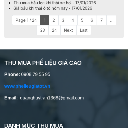
Thu mua bầu lọc khí thải xe hơi - 17/01/2026
Giá bầu khí thải ô tô hôm nay - 17/01/2026
Page 1 / 24
1
2
3
4
5
6
7
...
23
24
Next
Last
THU MUA PHẾ LIỆU GIÁ CAO
Phone:
0908 79 55 95
www.phelieugiatot.vn
Email:
quanghuytran1368@gmail.com
DANH MỤC THU MUA