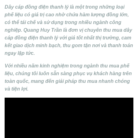
Dây cáp đồng điện thanh lý là một trong những loại
phế liệu có giá trị cao nhờ chứa hàm lượng đồng lớn,
có thể tái chế và sử dụng trong nhiều ngành công
nghiệp.
Quang Huy Trần
là đơn vị chuyên
thu mua dây
cáp đồng điện thanh lý với giá tốt nhất thị trường
, cam
kết
giao dịch minh bạch, thu gom tận nơi và thanh toán
ngay lập tức
.
Với nhiều năm kinh nghiệm trong ngành thu mua phế
liệu, chúng tôi luôn sẵn sàng phục vụ khách hàng trên
toàn quốc, mang đến giải pháp thu mua nhanh chóng
và tiện lợi.