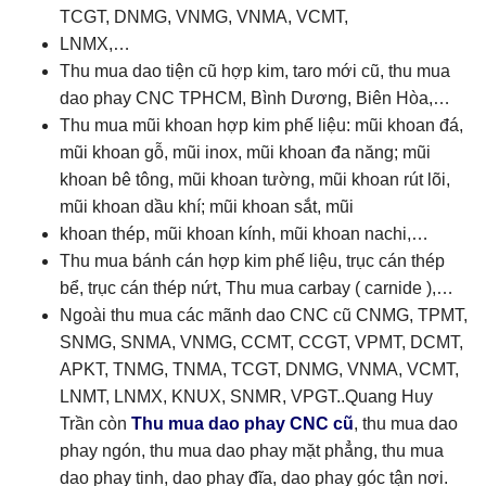
TCGT, DNMG, VNMG, VNMA, VCMT,
LNMX,…
Thu mua dao tiện cũ hợp kim, taro mới cũ, thu mua
dao phay CNC TPHCM, Bình Dương, Biên Hòa,…
Thu mua mũi khoan hợp kim phế liệu: mũi khoan đá,
mũi khoan gỗ, mũi inox, mũi khoan đa năng; mũi
khoan bê tông, mũi khoan tường, mũi khoan rút lõi,
mũi khoan dầu khí; mũi khoan sắt, mũi
khoan thép, mũi khoan kính, mũi khoan nachi,…
Thu mua bánh cán hợp kim phế liệu, trục cán thép
bể, trục cán thép nứt, Thu mua carbay ( carnide ),…
Ngoài thu mua các mãnh dao CNC cũ CNMG, TPMT,
SNMG, SNMA, VNMG, CCMT, CCGT, VPMT, DCMT,
APKT, TNMG, TNMA, TCGT, DNMG, VNMA, VCMT,
LNMT, LNMX, KNUX, SNMR, VPGT..Quang Huy
Trần còn
Thu mua dao phay CNC cũ
, thu mua dao
phay ngón, thu mua dao phay mặt phẳng, thu mua
dao phay tinh, dao phay đĩa, dao phay góc tận nơi.