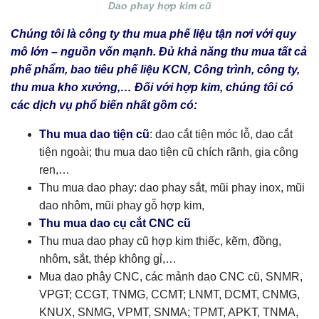
Dao phay hợp kim cũ
Chúng tôi là công ty thu mua phế liệu tận nơi với quy
mô lớn – nguồn vốn mạnh. Đủ khả năng thu mua tất cả
phế phẩm, bao tiêu phế liệu KCN, Công trình, công ty,
thu mua kho xưởng,… Đối với hợp kim, chúng tôi có
các dịch vụ phổ biến nhất gồm có:
Thu mua dao tiện cũ
: dao cắt tiện móc lỗ, dao cắt
tiện ngoài; thu mua dao tiện cũ chích rãnh, gia công
ren,…
Thu mua dao phay: dao phay sắt, mũi phay inox, mũi
dao nhôm, mũi phay gỗ hợp kim,
Thu mua dao cụ cắt CNC cũ
Thu mua dao phay cũ hợp kim thiếc, kẽm, đồng,
nhôm, sắt, thép không gỉ,…
Mua dao phây CNC, các mảnh dao CNC cũ, SNMR,
VPGT; CCGT, TNMG, CCMT; LNMT, DCMT, CNMG,
KNUX, SNMG, VPMT, SNMA; TPMT, APKT, TNMA,