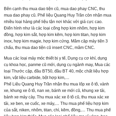
Bên cạnh thu mua dao tiện cũ, mua dao phay CNC, thu
mua dao phay cũ. Phế liệu Quang Huy Trần còn nhận mua
nhiều loại hàng phế liệu tận nơi khác với giá cực cao.
Điển hình như là các loại cổng hợp kim nhôm, hợp kim
đồng, hợp kim sắt, hợp kim kẽm, hợp kim titan, hợp kim
inox, hợp kim magie, hợp kim cứng. Mâm cặp máy tiện 3
chấu, thu mua dao tiện cũ insert CNC, mâm CNC.
Mua các loại máy móc thiết bị y tế, Dụng cụ cơ khí, dụng
cụ khoa học, panme cũ mới, dụng cụ ngành may, Mua các
loại Thước cặp, đầu BT50, đầu BT 40, mộc chất liệu hợp
kim, vật liệu carbide, bột hợp kim,…
Phế Liệu Quang Huy Trần nhận thu mua lốp xe ô tô, vành
xe, khung xe ô tô, nan xe, bánh xe mới cũ, khung xe tải,
bánh xe máy cày. Thu mua xác xe ô tô cũ, thu mua xác xe
tải, xe ben, xe cuốc, xe máy,… Thu mua phế liệu hợp kim
của sắt, niken, nhôm, titan, chì, kẽm, đồng,… Thu mua phế