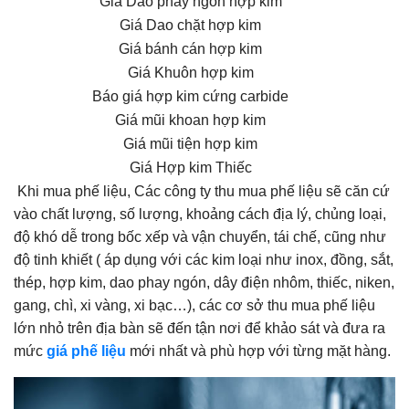
Giá Dao phay ngón hợp kim
Giá Dao chặt hợp kim
Giá bánh cán hợp kim
Giá Khuôn hợp kim
Báo giá hợp kim cứng carbide
Giá mũi khoan hợp kim
Giá mũi tiện hợp kim
Giá Hợp kim Thiếc
Khi mua phế liệu, Các công ty thu mua phế liệu sẽ căn cứ
vào chất lượng, số lượng, khoảng cách địa lý, chủng loại,
độ khó dễ trong bốc xếp và vận chuyển, tái chế, cũng như
độ tinh khiết ( áp dụng với các kim loại như inox, đồng, sắt,
thép, hợp kim, dao phay ngón, dây điện nhôm, thiếc, niken,
gang, chì, xi vàng, xi bạc…), các cơ sở thu mua phế liệu
lớn nhỏ trên địa bàn sẽ đến tận nơi để khảo sát và đưa ra
mức
giá phế liệu
mới nhất và phù hợp với từng mặt hàng.