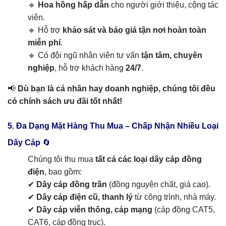
🔹
Hoa hồng hấp dẫn
cho người giới thiệu, cộng tác
viên.
🔹 Hỗ trợ
khảo sát và báo giá tận nơi hoàn toàn
miễn phí
.
🔹 Có đội ngũ nhân viên tư vấn
tận tâm, chuyên
nghiệp
, hỗ trợ khách hàng
24/7
.
📢
Dù bạn là cá nhân hay doanh nghiệp, chúng tôi đều
có chính sách ưu đãi tốt nhất!
5. Đa Dạng Mặt Hàng Thu Mua – Chấp Nhận Nhiều Loại
Dây Cáp
🔄
Chúng tôi thu mua
tất cả các loại dây cáp đồng
điện
, bao gồm:
✔
Dây cáp đồng trần
(đồng nguyên chất, giá cao).
✔
Dây cáp điện cũ, thanh lý
từ công trình, nhà máy.
✔
Dây cáp viễn thông, cáp mạng
(cáp đồng CAT5,
CAT6, cáp đồng trục).