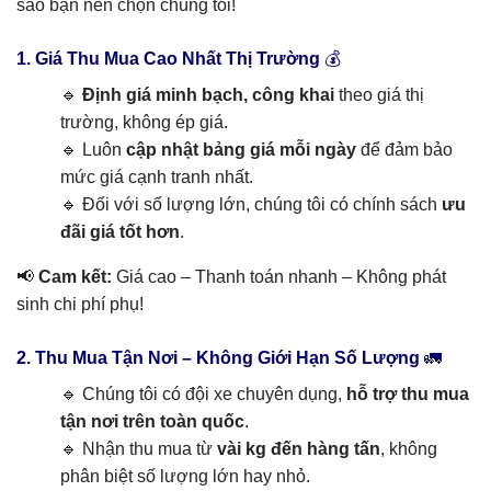
sao bạn nên chọn chúng tôi!
1. Giá Thu Mua Cao Nhất Thị Trường
💰
🔹
Định giá minh bạch, công khai
theo giá thị
trường, không ép giá.
🔹 Luôn
cập nhật bảng giá mỗi ngày
để đảm bảo
mức giá cạnh tranh nhất.
🔹 Đối với số lượng lớn, chúng tôi có chính sách
ưu
đãi giá tốt hơn
.
📢
Cam kết:
Giá cao – Thanh toán nhanh – Không phát
sinh chi phí phụ!
2. Thu Mua Tận Nơi – Không Giới Hạn Số Lượng
🚛
🔹 Chúng tôi có đội xe chuyên dụng,
hỗ trợ thu mua
tận nơi trên toàn quốc
.
🔹 Nhận thu mua từ
vài kg đến hàng tấn
, không
phân biệt số lượng lớn hay nhỏ.