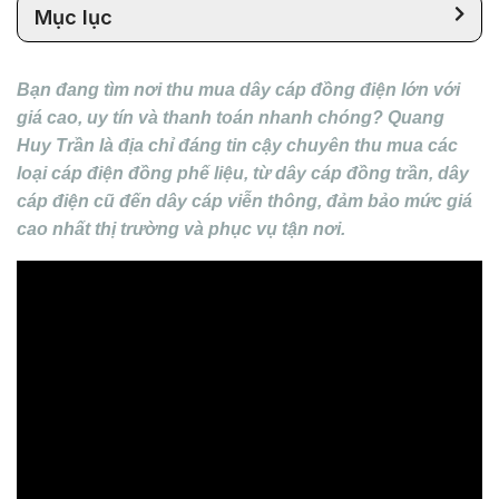
Mục lục
Bạn đang tìm nơi
thu mua dây cáp đồng điện lớn
với
giá cao, uy tín và thanh toán nhanh chóng?
Quang
Huy Trần
là địa chỉ đáng tin cậy chuyên thu mua các
loại cáp điện đồng phế liệu, từ dây cáp đồng trần, dây
cáp điện cũ đến dây cáp viễn thông, đảm bảo mức giá
cao nhất thị trường
và phục vụ tận nơi.