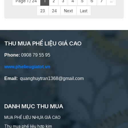
Page 1 / 24
1
2
3
4
5
6
7
...
23
24
Next
Last
THU MUA PHẾ LIỆU GIÁ CAO
Phone:
0908 79 55 95
www.phelieugiatot.vn
Email:
quanghuytran1368@gmail.com
DANH MỤC THU MUA
MUA PHẾ LIỆU NHỰA GIÁ CAO
Thu mua phế liệu hơp kim