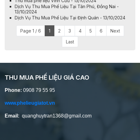
Thu mua phế liệu Vĩnh Cửu - 13/10/2024
Dịch Vụ Thu Mua Phế Liệu Tại Tân Phú, Đồng Nai -
13/10/2024
Dịch Vụ Thu Mua Phế Liệu Tại Định Quán - 13/10/2024
Page 1 / 6
1
2
3
4
5
6
Next
Last
THU MUA PHẾ LIỆU GIÁ CAO
Phone:
0908 79 55 95
www.phelieugiatot.vn
Email:
quanghuytran1368@gmail.com