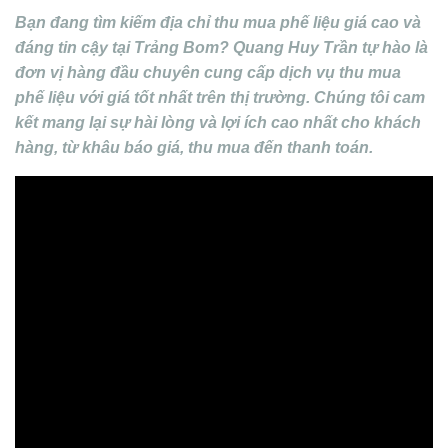
Bạn đang tìm kiếm địa chỉ thu mua phế liệu giá cao và
đáng tin cậy tại Trảng Bom? Quang Huy Trần tự hào là
đơn vị hàng đầu chuyên cung cấp dịch vụ thu mua
phế liệu với giá tốt nhất trên thị trường. Chúng tôi cam
kết mang lại sự hài lòng và lợi ích cao nhất cho khách
hàng, từ khâu báo giá, thu mua đến thanh toán.