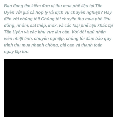
Bạn đang tìm kiếm đơn vị thu mua phế liệu tại Tân
Uyên với giá cả hợp lý và dịch vụ chuyên nghiệp? Hãy
đến với chúng tôi! Chúng tôi chuyên thu mua phế liệu
đồng, nhôm, sắt thép, inox, và các loại phế liệu khác tại
Tân Uyên và các khu vực lân cận. Với đội ngũ nhân
viên nhiệt tình, chuyên nghiệp, chúng tôi đảm bảo quy
trình thu mua nhanh chóng, giá cao và thanh toán
ngay lập tức.