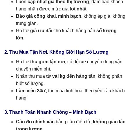
Luôn
cập nhật giá theo thị trường
, đảm bảo khách
hàng nhận được mức giá
tốt nhất
.
Báo giá công khai, minh bạch
, không ép giá, không
trung gian.
Hỗ trợ
giá ưu đãi
cho khách hàng bán
số lượng
lớn
.
2. Thu Mua Tận Nơi, Không Giới Hạn Số Lượng
Hỗ trợ
thu gom tận nơi
, có đội xe chuyên dụng vận
chuyển miễn phí.
Nhận thu mua
từ vài kg đến hàng tấn
, không phân
biệt số lượng.
Làm việc 24/7
, thu mua linh hoạt theo yêu cầu khách
hàng.
3. Thanh Toán Nhanh Chóng – Minh Bạch
Cân đo chính xác
bằng cân điện tử,
không gian lận
trọng lượng
.