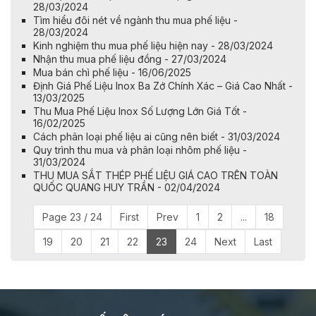
28/03/2024
Tìm hiểu đôi nét về ngành thu mua phế liệu -
28/03/2024
Kinh nghiệm thu mua phế liệu hiện nay - 28/03/2024
Nhận thu mua phế liệu đồng - 27/03/2024
Mua bán chì phế liệu - 16/06/2025
Định Giá Phế Liệu Inox Ba Zớ Chính Xác – Giá Cao Nhất -
13/03/2025
Thu Mua Phế Liệu Inox Số Lượng Lớn Giá Tốt -
16/02/2025
Cách phân loại phế liệu ai cũng nên biết - 31/03/2024
Quy trình thu mua và phân loại nhôm phế liệu -
31/03/2024
THU MUA SẮT THÉP PHẾ LIỆU GIÁ CAO TRÊN TOÀN
QUỐC QUANG HUY TRẦN - 02/04/2024
Page 23 / 24
First
Prev
1
2
...
18
19
20
21
22
23
24
Next
Last