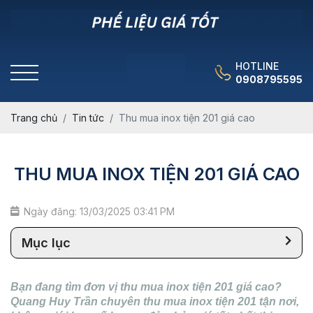
HOTLINE
0908795595
Trang chủ
Tin tức
Thu mua inox tiện 201 giá cao
THU MUA INOX TIỆN 201 GIÁ CAO
Ngày đăng: 13/03/2025 03:41 PM
Mục lục
Bạn đang tìm đơn vị thu mua inox tiện 201 giá cao?
Quang Huy Trần chuyên thu mua inox tiện 201 tận nơi,