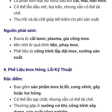
Là phần kim loại dư thừa sau khi
cắt, mài, hàn inox
.
Có thể lẫn dầu mỡ, bụi bẩn, nhưng vẫn có thể tái
chế.
Thu hồi và tái chế giúp tiết kiệm chi phí sản xuất.
Nguồn phát sinh:
Bavia từ
cắt laser, plasma, gia công inox
.
tiện nhỏ từ quá trình
tiện, phay inox
.
Phế liệu từ
công trình lắp đặt inox, xưởng sản
xuất
.
6. Phế Liệu Inox Hỏng, Lỗi Kỹ Thuật
Đặc điểm:
Bao gồm
sản phẩm inox bị lỗi, cong vênh, gãy
hoặc hư hỏng
.
Có thể lẫn tạp chất, nhưng vẫn có thể tái chế.
Thường gặp ở
xưởng cơ khí, công trình xây
dựng, sản xuất công nghiệp
.