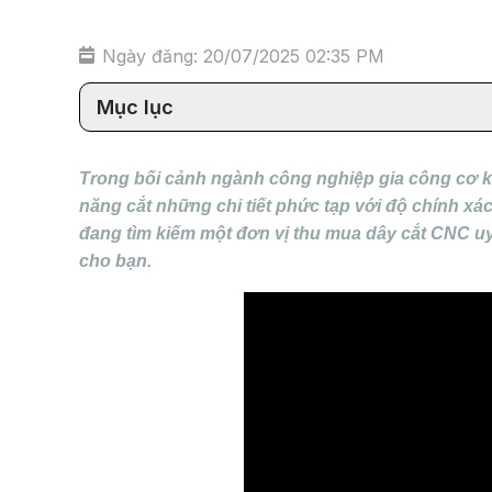
Ngày đăng: 20/07/2025 02:35 PM
Mục lục
Trong bối cảnh ngành công nghiệp gia công cơ k
năng cắt những chi tiết phức tạp với độ chính xác
đang tìm kiếm một đơn vị thu mua dây cắt CNC uy
cho bạn.