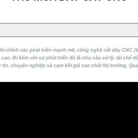
hí chính xác phát triển mạnh mẽ, công nghệ cắt dây CNC (
 cao. Đi kèm với sự phát triển đó là nhu cầu xử lý, tái chế
 tín, chuyên nghiệp và cam kết giá cao nhất thị trường, Q