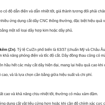
do có độ dẫn điện và dẫn nhiệt tốt, giá thành tương đối phải 
nhiều ứng dụng cắt dây CNC thông thường, đặc biệt hiệu quả vớ
bằng một số loại dây hợp kim hoặc dây phủ.
kẽm (Zn)
. Tỷ lệ Cu/Zn phổ biến là 63/37 (chuẩn Mỹ và Châu 
ện khả năng phóng điện và tốc độ cắt. Dây đồng thau cũng có 
 hầu hết các máy cắt dây hiện đại, mang lại hiệu quả cao khi c
 cao, và là lựa chọn cân bằng giữa hiệu suất và chi phí.
t cao và khả năng chịu nhiệt tốt, thường có màu xám đậm.
 dụng cắt vật liệu cứng hơn hoặc khi cần độ chính xác cực 