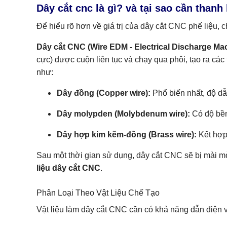
Dây cắt cnc là gì? và tại sao cần thanh 
Để hiểu rõ hơn về giá trị của dây cắt CNC phế liệu, 
Dây cắt CNC (Wire EDM - Electrical Discharge Ma
cực) được cuộn liên tục và chạy qua phôi, tạo ra các
như:
Dây đồng (Copper wire):
Phổ biến nhất, độ dẫn
Dây molypden (Molybdenum wire):
Có độ bền 
Dây hợp kim kẽm-đồng (Brass wire):
Kết hợp
Sau một thời gian sử dụng, dây cắt CNC sẽ bị mài mò
liệu dây cắt CNC
.
Phân Loại Theo Vật Liệu Chế Tạo
Vật liệu làm dây cắt CNC cần có khả năng dẫn điện và