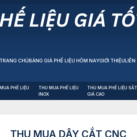
TRANG CHỦ
BẢNG GIÁ PHẾ LIỆU HÔM NAY
GIỚI THIỆU
LIÊN
MUA PHẾ LIỆU
THU MUA PHẾ LIỆU
THU MUA PHẾ LIỆU SẮ
P
INOX
GIÁ CAO
THU MUA DÂY CẮT CNC