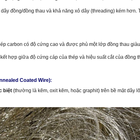
 dây đồng/đồng thau và khả năng xỏ dây (threading) kém hơn. T
thép carbon có độ cứng cao và được phủ một lớp đồng thau già
 kết hợp giữa độ cứng cáp của thép và hiệu suất cắt của đồng 
nnealed Coated Wire):
 biệt
(thường là kẽm, oxit kẽm, hoặc graphit) trên bề mặt dây l