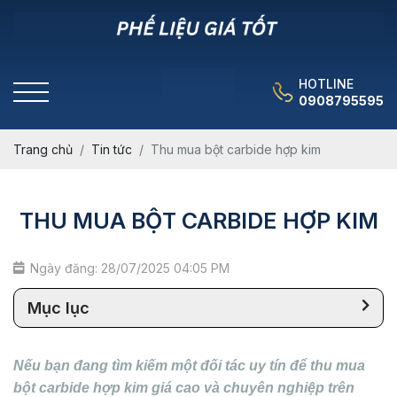
HOTLINE
0908795595
Trang chủ
Tin tức
Thu mua bột carbide hợp kim
THU MUA BỘT CARBIDE HỢP KIM
Ngày đăng: 28/07/2025 04:05 PM
Mục lục
Nếu bạn đang tìm kiếm một đối tác uy tín để thu mua
bột carbide hợp kim giá cao và chuyên nghiệp trên