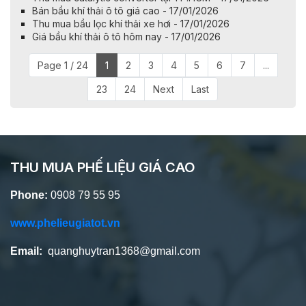
Bán bầu khí thải ô tô giá cao - 17/01/2026
Thu mua bầu lọc khí thải xe hơi - 17/01/2026
Giá bầu khí thải ô tô hôm nay - 17/01/2026
Page 1 / 24
1
2
3
4
5
6
7
...
23
24
Next
Last
THU MUA PHẾ LIỆU GIÁ CAO
Phone:
0908 79 55 95
www.phelieugiatot.vn
Email:
quanghuytran1368@gmail.com