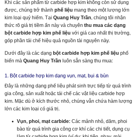
Khi các sản phẩm từ carbide hợp kim không còn sử dụng
được, chúng trở thành
phế liệu
mang theo một lượng lớn
kim loại quý hiếm. Tại
Quang Huy Trần
, chúng tôi nhận
thức rõ giá trị tiềm ẩn này và chuyên
thu mua các dạng
bột carbide hợp kim phế liệu
với giá cao nhất thị trường,
góp phần tái chế hiệu quả nguồn tài nguyên này.
Dưới đây là các dạng
bột carbide hợp kim phế liệu
phổ
biến mà
Quang Huy Trần
luôn sẵn sàng thu mua:
1. Bột carbide hợp kim dạng vụn, mạt, bụi & bùn
Đây là những dạng phế liệu phát sinh trực tiếp từ quá trình
gia công, sản xuất hoặc tái chế các vật liệu carbide hợp
kim. Mặc dù ở kích thước nhỏ, chúng vẫn chứa hàm lượng
lớn các kim loại có giá trị.
Vụn, phoi, mạt carbide:
Các mảnh nhỏ, dăm, phoi
bào từ quá trình gia công cơ khí các chi tiết, dụng cụ
làm từ carbide hợp kim (ví dụ: khi tiện, phay, mài,