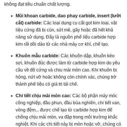
không đạt tiêu chuẩn chất lượng.
Mũi khoan carbide, dao phay carbide, insert (lưỡi
cắt) carbide:
Các loại dụng cụ cắt gọt kim loại, vật
liệu cứng đã bị cùn, sứt mẻ, gãy hoặc đã hết khả
năng sử dụng. Đây là nguồn phế liệu carbide hợp
kim rất dồi dào từ các nhà máy cơ khí, chế tạo.
Khuôn mẫu carbide:
Các khuôn dập, khuôn kéo
sợi, khuôn đúc được làm từ carbide hợp kim do yêu
cầu về độ cứng và chịu mài mòn cao. Khi khuôn bị
hỏng, nứt vỡ hoặc không còn chính xác, chúng trở
thành phế liệu có giá trị tái chế.
Chi tiết chịu mài mòn cao:
Các bộ phận máy móc
công nghiệp, đầu phun, đầu búa nghiền, chi tiết van,
vòng đệm... được chế tạo từ carbide hợp kim để
chống chịu mài mòn, va đập trong môi trường khắc
nghiệt. Khi các chi tiết này bị mòn hoặc vỡ, chúng có