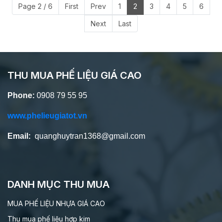
Page 2 / 6
First
Prev
1
2
3
4
5
6
Next
Last
THU MUA PHẾ LIỆU GIÁ CAO
Phone:
0908 79 55 95
www.phelieugiatot.vn
Email:
quanghuytran1368@gmail.com
DANH MỤC THU MUA
MUA PHẾ LIỆU NHỰA GIÁ CAO
Thu mua phế liệu hơp kim