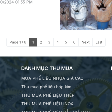
10/2024 01:55 PM
Page 1 / 6
1
2
3
4
5
6
Next
Last
DANH MỤC THU MUA
MUA PHẾ LIỆU NHỰA GIÁ CAO
Thu mua phế liệu hơp kim
THU MUA PHẾ LIỆU THÉP
THU MUA PHẾ LIỆU INOX