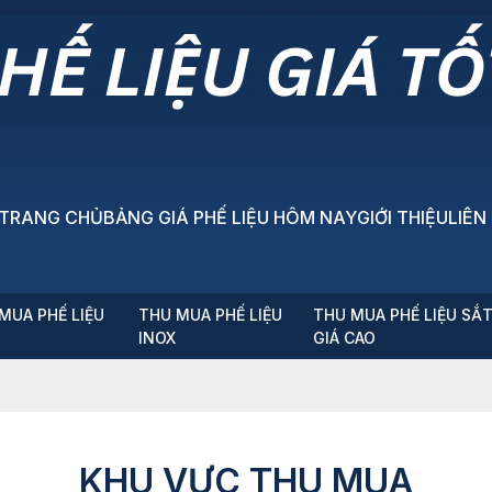
TRANG CHỦ
BẢNG GIÁ PHẾ LIỆU HÔM NAY
GIỚI THIỆU
LIÊN
MUA PHẾ LIỆU
THU MUA PHẾ LIỆU
THU MUA PHẾ LIỆU SẮ
P
INOX
GIÁ CAO
KHU VỰC THU MUA