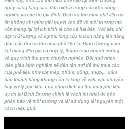
Hiện nay, nhu cầu thu mua phế liệu tại Bình Dương
ngày càng tăng cao, đặc biệt là trong các khu công
nghiệp và các hộ gia đình. Dịch vụ thu mua phế liệu uy
tín không chỉ giúp giải quyết vấn đề về môi trường mà
còn mang lại lợi ích kinh tế cho cả hai bên. Với tiêu chí
đặt chất lượng và sự hài lòng của khách hàng lên hàng
đầu, các đơn vị thu mua phế liệu tại Bình Dương cam
kết mang đến giá cả hợp lý, thanh toán nhanh chóng
và quy trình thu gom chuyên nghiệp. Đội ngũ nhân
viên giàu kinh nghiệm sẽ đến tận nơi để thu mua các
loại phế liệu như sắt thép, nhôm, đồng, nhựa,... đảm
bảo khách hàng không cần lo lắng về việc vận chuyển
hay xử lý phế liệu. Lựa chọn dịch vụ thu mua phế liệu
uy tín tại Bình Dương chính là cách tốt nhất để góp
phần bảo vệ môi trường và tái sử dụng tài nguyên một
cách hiệu quả.