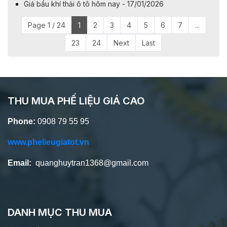
Giá bầu khí thải ô tô hôm nay - 17/01/2026
Page 1 / 24
1
2
3
4
5
6
7
...
23
24
Next
Last
THU MUA PHẾ LIỆU GIÁ CAO
Phone:
0908 79 55 95
www.phelieugiatot.vn
Email:
quanghuytran1368@gmail.com
DANH MỤC THU MUA