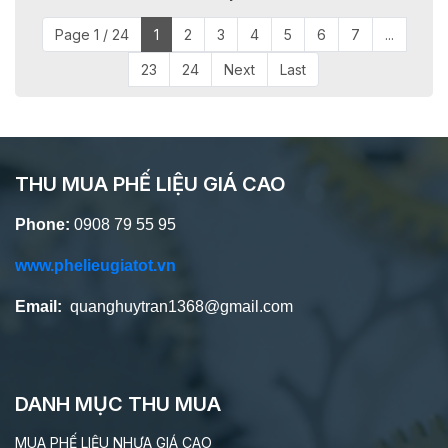
Page 1 / 24
1
2
3
4
5
6
7
...
23
24
Next
Last
THU MUA PHẾ LIỆU GIÁ CAO
Phone:
0908 79 55 95
www.phelieugiatot.vn
Email:
quanghuytran1368@gmail.com
DANH MỤC THU MUA
MUA PHẾ LIỆU NHỰA GIÁ CAO