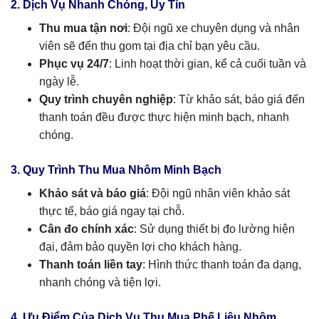
2. Dịch Vụ Nhanh Chóng, Uy Tín
Thu mua tận nơi
: Đội ngũ xe chuyên dụng và nhân
viên sẽ đến thu gom tại địa chỉ bạn yêu cầu.
Phục vụ 24/7
: Linh hoạt thời gian, kể cả cuối tuần và
ngày lễ.
Quy trình chuyên nghiệp
: Từ khảo sát, báo giá đến
thanh toán đều được thực hiện minh bạch, nhanh
chóng.
3. Quy Trình Thu Mua Nhôm Minh Bạch
Khảo sát và báo giá
: Đội ngũ nhân viên khảo sát
thực tế, báo giá ngay tại chỗ.
Cân đo chính xác
: Sử dụng thiết bị đo lường hiện
đại, đảm bảo quyền lợi cho khách hàng.
Thanh toán liền tay
: Hình thức thanh toán đa dạng,
nhanh chóng và tiện lợi.
4. Ưu Điểm Của Dịch Vụ Thu Mua Phế Liệu Nhôm