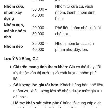
Nhôm cửa,
Nhôm từ cửa cũ, vách
30.000 –
nhôm xây
nhôm, thanh nhôm định
45.000
dựng
hình.
Nhôm vụn,
20.000 –
Phế liệu nhôm nhỏ, khó tái
mảnh nhôm
30.000
chế hơn.
nhỏ
25.000 –
Nhôm mềm từ các sản
Nhôm dẻo
40.000
phẩm như dây, lon.
Lưu Ý Về Bảng Giá
Giá trên mang tính tham khảo
: Giá có thể thay đổi
tùy thuộc vào thị trường và chất lượng nhôm phế
liệu.
Số lượng lớn giá tốt hơn
: Khách hàng bán phế liệu
nhôm với khối lượng lớn sẽ nhận được mức giá ưu
đãi hơn.
Hỗ trợ khảo sát miễn phí
: Chúng tôi cung cấp dịch