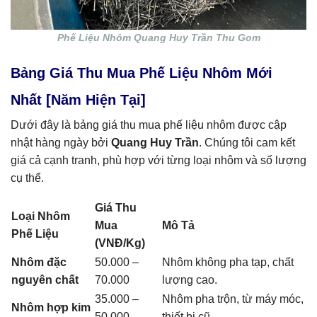
Phế Liệu Nhôm Quang Huy Trần Thu Gom
Bảng Giá Thu Mua Phế Liệu Nhôm Mới
Nhất [Năm Hiện Tại]
Dưới đây là bảng giá thu mua phế liệu nhôm được cập
nhật hàng ngày bởi
Quang Huy Trần
. Chúng tôi cam kết
giá cả cạnh tranh, phù hợp với từng loại nhôm và số lượng
cụ thể.
Giá Thu
Loại Nhôm
Mua
Mô Tả
Phế Liệu
(VNĐ/Kg)
Nhôm đặc
50.000 –
Nhôm không pha tạp, chất
nguyên chất
70.000
lượng cao.
35.000 –
Nhôm pha trộn, từ máy móc,
Nhôm hợp kim
50.000
thiết bị cũ.