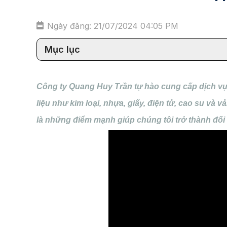
Ngày đăng: 21/07/2024 04:05 PM
Mục lục
Công ty Quang Huy Trần tự hào cung cấp dịch vụ 
liệu như kim loại, nhựa, giấy, điện tử, cao su và 
là những điểm mạnh giúp chúng tôi trở thành đối t