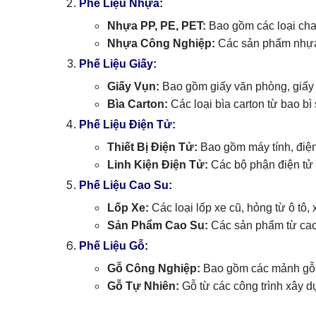
Phế Liệu Nhựa:
Nhựa PP, PE, PET:
Bao gồm các loại cha
Nhựa Công Nghiệp:
Các sản phẩm nhựa t
Phế Liệu Giấy:
Giấy Vụn:
Bao gồm giấy văn phòng, giấy b
Bìa Carton:
Các loại bìa carton từ bao bì 
Phế Liệu Điện Tử:
Thiết Bị Điện Tử:
Bao gồm máy tính, điện 
Linh Kiện Điện Tử:
Các bộ phận điện tử 
Phế Liệu Cao Su:
Lốp Xe:
Các loại lốp xe cũ, hỏng từ ô tô,
Sản Phẩm Cao Su:
Các sản phẩm từ cao
Phế Liệu Gỗ:
Gỗ Công Nghiệp:
Bao gồm các mảnh gỗ từ 
Gỗ Tự Nhiên:
Gỗ từ các công trình xây 