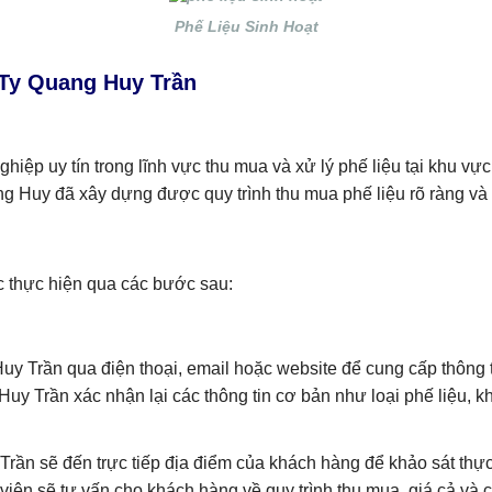
Phế Liệu Sinh Hoạt
 Ty Quang Huy Trần
hiệp uy tín trong lĩnh vực thu mua và xử lý phế liệu tại khu
 Huy đã xây dựng được quy trình thu mua phế liệu rõ ràng và 
c thực hiện qua các bước sau:
 Trần qua điện thoại, email hoặc website để cung cấp thông ti
y Trần xác nhận lại các thông tin cơ bản như loại phế liệu, kh
ần sẽ đến trực tiếp địa điểm của khách hàng để khảo sát thực t
viên sẽ tư vấn cho khách hàng về quy trình thu mua, giá cả và c