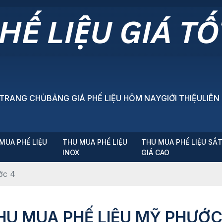
TRANG CHỦ
BẢNG GIÁ PHẾ LIỆU HÔM NAY
GIỚI THIỆU
LIÊN
MUA PHẾ LIỆU
THU MUA PHẾ LIỆU
THU MUA PHẾ LIỆU SẮ
P
INOX
GIÁ CAO
ớc 4
HU MUA PHẾ LIỆU MỸ PHƯỚC