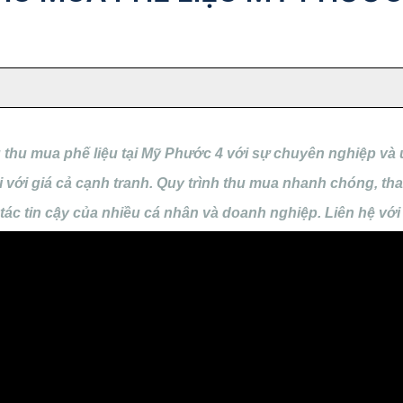
thu mua phế liệu tại Mỹ Phước 4 với sự chuyên nghiệp và u
vải với giá cả cạnh tranh. Quy trình thu mua nhanh chóng, t
ác tin cậy của nhiều cá nhân và doanh nghiệp. Liên hệ với 