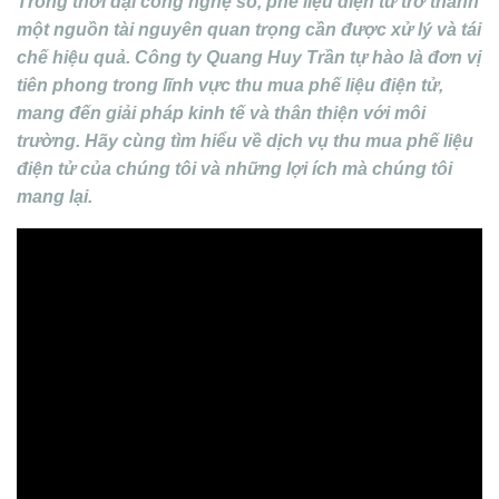
Trong thời đại công nghệ số, phế liệu điện tử trở thành
một nguồn tài nguyên quan trọng cần được xử lý và tái
chế hiệu quả. Công ty Quang Huy Trần tự hào là đơn vị
tiên phong trong lĩnh vực thu mua phế liệu điện tử,
mang đến giải pháp kinh tế và thân thiện với môi
trường. Hãy cùng tìm hiểu về dịch vụ thu mua phế liệu
điện tử của chúng tôi và những lợi ích mà chúng tôi
mang lại.