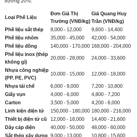
trường 20%:
Đơn Giá Thị
Giá Quang Huy
Loại Phế Liệu
Trường (VNĐ/kg)
Trần (VNĐ/kg)
Phế liệu sắt thép
8,000 - 12,000
9,600 - 14,400
Phế liệu nhôm
35,000 - 45,000
42,000 - 54,000
Phế liệu đồng
140,000 - 170,000
168,000 - 204,000
Phế liệu inox (thép
20,000 - 28,000
24,000 - 33,600
không gỉ)
Nhựa công nghiệp
10,000 - 15,000
12,000 - 18,000
(PP, PE, PVC)
Nhựa tái chế
6,000 - 9,000
7,200 - 10,800
Giấy vụn
4,000 - 6,000
4,800 - 7,200
Carton
3,500 - 5,000
4,200 - 6,000
Linh kiện điện tử
150,000 - 180,000
180,000 - 216,000
Thiết bị điện tử cũ
12,000 - 18,000
14,400 - 21,600
Dây cáp điện
40,000 - 50,000
48,000 - 60,000
Sắt thép xây dựng
9,000 - 13,000
10,800 - 15,600