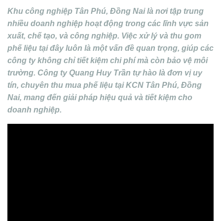
Khu công nghiệp Tân Phú, Đồng Nai là nơi tập trung
nhiều doanh nghiệp hoạt động trong các lĩnh vực sản
xuất, chế tạo, và công nghiệp. Việc xử lý và thu gom
phế liệu tại đây luôn là một vấn đề quan trọng, giúp các
công ty không chỉ tiết kiệm chi phí mà còn bảo vệ môi
trường. Công ty Quang Huy Trần tự hào là đơn vị uy
tín, chuyên thu mua phế liệu tại KCN Tân Phú, Đồng
Nai, mang đến giải pháp hiệu quả và tiết kiệm cho
doanh nghiệp.