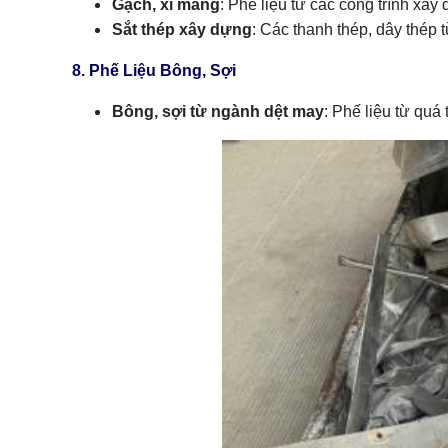
Gạch, xi măng
: Phế liệu từ các công trình xâ
Sắt thép xây dựng
: Các thanh thép, dây thép
8. Phế Liệu Bông, Sợi
Bông, sợi từ ngành dệt may
: Phế liệu từ quá 