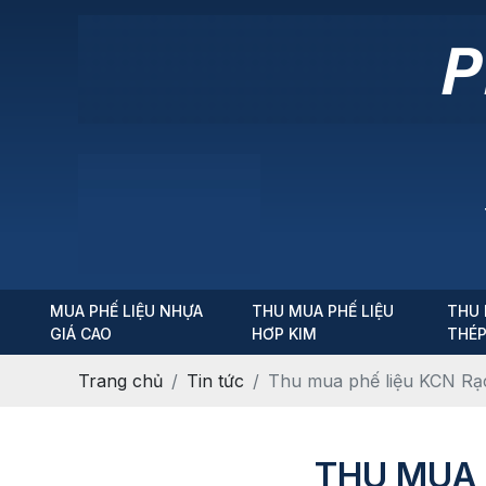
MUA PHẾ LIỆU NHỰA
THU MUA PHẾ LIỆU
THU 
GIÁ CAO
HƠP KIM
THÉ
Trang chủ
Tin tức
Thu mua phế liệu KCN Rạ
THU MUA 