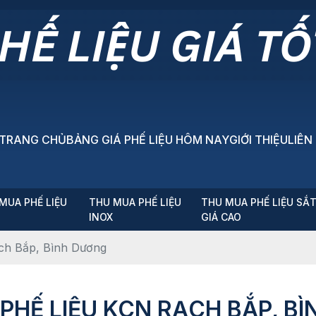
TRANG CHỦ
BẢNG GIÁ PHẾ LIỆU HÔM NAY
GIỚI THIỆU
LIÊN
MUA PHẾ LIỆU
THU MUA PHẾ LIỆU
THU MUA PHẾ LIỆU SẮ
P
INOX
GIÁ CAO
ch Bắp, Bình Dương
PHẾ LIỆU KCN RẠCH BẮP, B