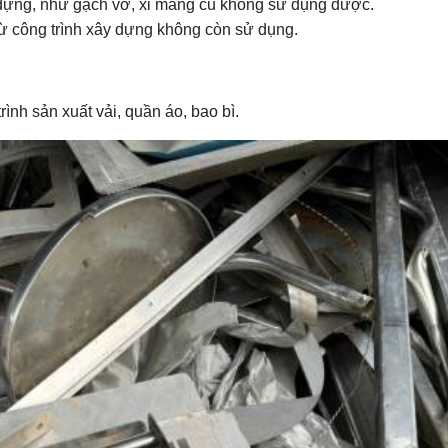
y dựng, như gạch vỡ, xi măng cũ không sử dụng được.
 từ công trình xây dựng không còn sử dụng.
trình sản xuất vải, quần áo, bao bì.