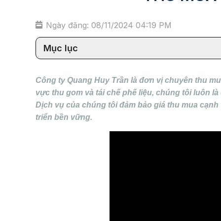
Ngày đăng: 08/11/2024 04:19 PM
Mục lục
Công ty Quang Huy Trần là đơn vị chuyên thu mua
vực thu gom và tái chế phế liệu, chúng tôi luôn là
Dịch vụ của chúng tôi đảm bảo giá thu mua cạnh 
triển bền vững.