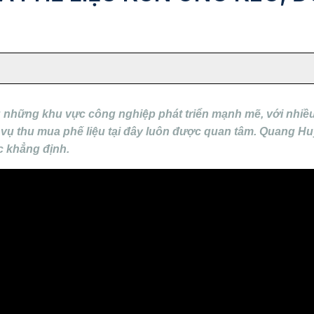
 những khu vực công nghiệp phát triển mạnh mẽ, với nhiều
ch vụ thu mua phế liệu tại đây luôn được quan tâm. Quang H
c khẳng định.