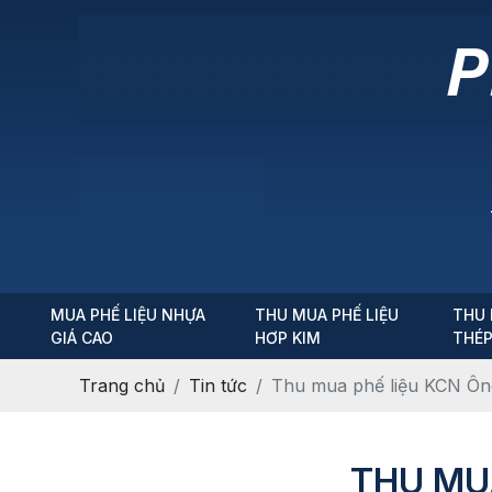
MUA PHẾ LIỆU NHỰA
THU MUA PHẾ LIỆU
THU 
GIÁ CAO
HƠP KIM
THÉ
Trang chủ
Tin tức
Thu mua phế liệu KCN Ôn
THU MU