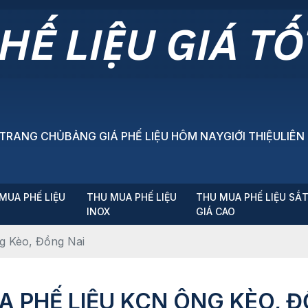
TRANG CHỦ
BẢNG GIÁ PHẾ LIỆU HÔM NAY
GIỚI THIỆU
LIÊN
MUA PHẾ LIỆU
THU MUA PHẾ LIỆU
THU MUA PHẾ LIỆU SẮ
P
INOX
GIÁ CAO
g Kèo, Đồng Nai
A PHẾ LIỆU KCN ÔNG KÈO, Đ