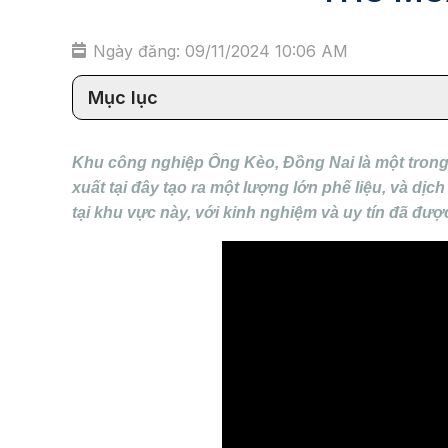
Ngày đăng: 09/11/2024 10:06 AM
Mục lục
Khu công nghiệp Ông Kèo, Đồng Nai là một trong
xuất tại đây tạo ra một lượng lớn phế liệu, và dị
tại khu vực này, với kinh nghiệm và uy tín đã đượ