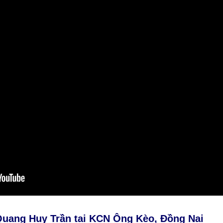
Quang Huy Trần tại KCN Ông Kèo, Đồng Nai