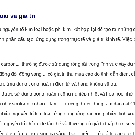
oại và giá trị
 nguyên tố kim loại hoặc phi kim, kết hợp lại để tạo ra những đ
 phần cấu tạo, ứng dụng trong thực tế và giá trị kinh tế. Việc 
carbon,... thường được sử dụng rộng rãi trong lĩnh vực xây dựn
ồng đỏ, đồng vàng,... có giá trị thu mua cao do tính dẫn điện, 
c ứng dụng trong ngành điện tử và hàng không vũ trụ.
g được sử dụng trong ngành công nghiệp nhiệt và hóa học nhờ k
như vonfram, coban, titan,... thường được dùng làm dao cắt CN
hiều nguyên tố kim loại, ứng dụng rộng rãi trong nhiều lĩnh vự
 nguyên tố chính, dễ tái chế và thường có giá trị thấp hơn so v
n điện tử cũ, hợp kim mạ vàng, bạc, thiếc,... có giá trị cao do 