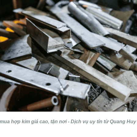
mua hợp kim giá cao, tận nơi - Dịch vụ uy tín từ Quang Huy