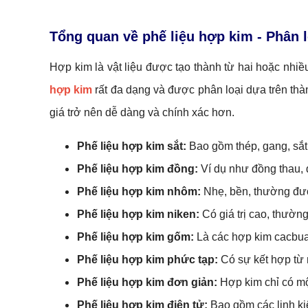
Tổng quan về phế liệu hợp kim
-
Phân l
Hợp kim là vật liệu được tạo thành từ hai hoặc nhiều
hợp kim
rất đa dạng và được phân loại dựa trên thành
giá trở nên dễ dàng và chính xác hơn.
Phế liệu hợp kim sắt:
Bao gồm thép, gang, sắt 
Phế liệu hợp kim đồng:
Ví dụ như đồng thau, đ
Phế liệu hợp kim nhôm:
Nhẹ, bền, thường đượ
Phế liệu hợp kim niken:
Có giá trị cao, thườn
Phế liệu hợp kim gốm:
Là các hợp kim cacbua 
Phế liệu hợp kim phức tạp:
Có sự kết hợp từ n
Phế liệu hợp kim đơn giản:
Hợp kim chỉ có một
Phế liệu hợp kim điện tử:
Bao gồm các linh kiệ