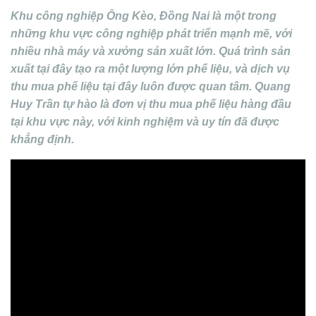
Khu công nghiệp Ông Kèo, Đồng Nai là một trong
những khu vực công nghiệp phát triển mạnh mẽ, với
nhiều nhà máy và xưởng sản xuất lớn. Quá trình sản
xuất tại đây tạo ra một lượng lớn phế liệu, và dịch vụ
thu mua phế liệu tại đây luôn được quan tâm. Quang
Huy Trần tự hào là đơn vị thu mua phế liệu hàng đầu
tại khu vực này, với kinh nghiệm và uy tín đã được
khẳng định.