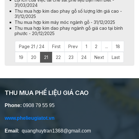
31/03/2024
Thu mua hợp kim dao phay gỗ số lượng lớn giá cao -
31/12/2025
Thu mua hợp kim máy móc ngành gỗ - 31/12/2025
Thu mua hợp kim dao phay ngành gỗ giá cao tại bình
phước - 20/12/2025
Page 21 / 24
First
Prev
1
2
...
18
19
20
21
22
23
24
Next
Last
THU MUA PHẾ LIỆU GIÁ CAO
Phone:
0908 79 55 95
www.phelieugiatot.vn
Email:
quanghuytran1368@gmail.com