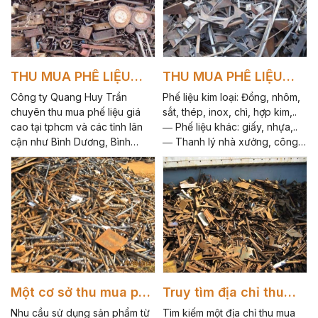
THU MUA PHẾ LIỆU
THU MUA PHẾ LIỆU
GIÁ CAO
GIÁ CAO 1
Công ty Quang Huy Trần
Phế liệu kim loại: Đồng, nhôm,
chuyên thu mua phế liệu giá
sắt, thép, inox, chì, hợp kim,..
cao tại tphcm và các tỉnh lân
― Phế liệu khác: giấy, nhựa,..
cận như Bình Dương, Bình
― Thanh lý nhà xưởng, công
Phước, Đồng Nai, Long An,
trình CAM KẾT: ☑ Thu mua
Tây Ninh, Vũng Tàu.
nhanh chóng, thanh toán tận
tay 1 lần với giá sát thị trường
nhất ☑ Thu mua không giới
hạn số lượng, loại phế liệu,
không ngại đi xa, kể cả nghỉ lễ
☑ Nhận hợp đồng Thu mua –
Bao tiêu dài hạn và định
kỳ...Hãy gọi cho chúng tôi để
được mức giá tốt nhất và hợp
Một cơ sở thu mua phế
Truy tìm địa chỉ thu
lý nhất,.. Hotline : 0908795595
liệu sắt chuyên nghiệp
mua phế liệu sắt giá
Nhu cầu sử dụng sản phẩm từ
Tìm kiếm một địa chỉ thu mua