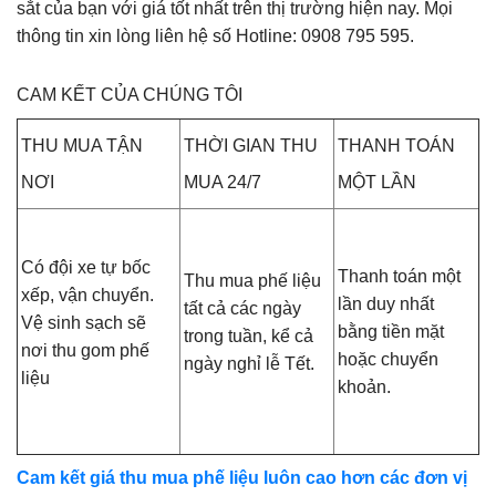
sắt của bạn với giá tốt nhất trên thị trường hiện nay. Mọi
thông tin xin lòng liên hệ số Hotline: 0908 795 595.
CAM KẾT CỦA CHÚNG TÔI
THU MUA TẬN
THỜI GIAN THU
THANH TOÁN
NƠI
MUA 24/7
MỘT LẦN
Có đội xe tự bốc
Thanh toán một
Thu mua phế liệu
xếp, vận chuyển.
lần duy nhất
tất cả các ngày
Vệ sinh sạch sẽ
bằng tiền mặt
trong tuần, kể cả
nơi thu gom phế
hoặc chuyển
ngày nghỉ lễ Tết.
liệu
khoản.
Cam kết giá thu mua phế liệu luôn cao hơn các đơn vị