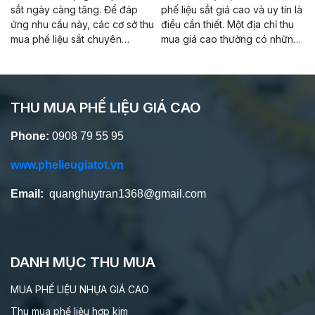
tại Thuận An
cao
sắt ngày càng tăng. Để đáp
phế liệu sắt giá cao và uy tín là
ứng nhu cầu này, các cơ sở thu
điều cần thiết. Một địa chỉ thu
mua phế liệu sắt chuyên
mua giá cao thường có những
nghiệp đã xuất hiện.
tiêu chuẩn.
THU MUA PHẾ LIỆU GIÁ CAO
Phone:
0908 79 55 95
www.phelieugiatot.vn
Email:
quanghuytran1368@gmail.com
DANH MỤC THU MUA
MUA PHẾ LIỆU NHỰA GIÁ CAO
Thu mua phế liệu hơp kim