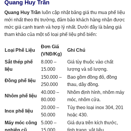
Quang Huy Trần
Quang Huy Trần
luôn cập nhật bảng giá thu mua phế liệu
mới nhất theo thị trường, đảm bảo khách hàng nhận được
mức giá cạnh tranh và hợp lý nhất. Dưới đây là bảng giá
tham khảo của một số loại phế liệu phổ biến:
Đơn Giá
Loại Phế Liệu
Ghi Chú
(VNĐ/Kg)
Sắt thép phế
8.000 –
Giá tùy thuộc vào chất
liệu
15.000
lượng và số lượng.
150.000 –
Bao gồm đồng đỏ, đồng
Đồng phế liệu
250.000
thau, dây đồng.
40.000 –
Nhôm định hình, nhôm máy
Nhôm phế liệu
80.000
móc, nhôm cửa.
20.000 –
Tùy theo loại inox 304, 201
Inox phế liệu
50.000
hoặc 430.
Máy móc công
5.000 –
Giá dựa trên kích thước,
nghiệp cũ
15.000
tình trạng, vật liệu.