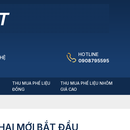
HOTLINE
 HỆ
0908795595
T
THU MUA PHẾ LIỆU
THU MUA PHẾ LIỆU NHÔM
ĐỒNG
GIÁ CAO
HAI MỚI BẮT ĐẦU