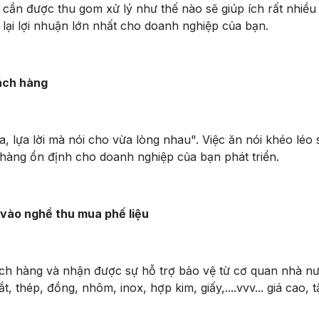
ần được thu gom xử lý như thế nào sẽ giúp ích rất nhiều 
lại lợi nhuận lớn nhất cho doanh nghiệp của bạn.
hách hàng
lựa lời mà nói cho vừa lòng nhau". Việc ăn nói khéo léo 
n hàng ổn định cho doanh nghiệp của bạn phát triển.
c vào nghề thu mua phế liệu
hàng và nhận được sự hỗ trợ bảo vệ từ cơ quan nhà nư
 thép, đồng, nhôm, inox, hợp kim, giấy,....vvv... giá cao, t