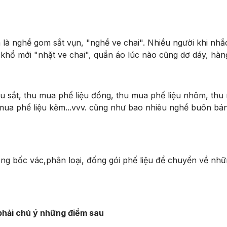
nghề gom sắt vụn, "nghề ve chai". Nhiều người khi nhắc
hổ mới "nhặt ve chai", quần áo lúc nào cũng dơ dáy, hàng
ắt, thu mua phế liệu đồng, thu mua phế liệu nhôm, thu mu
 mua phế liệu kẽm...vvv. cũng như bao nhiêu nghề buôn bá
ốc vác,phân loại, đống gói phế liệu để chuyển về những
phải chú ý những điểm sau