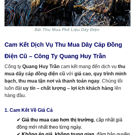
Bãi Thu Mua Phế Liệu Dây Điện
Cam Kết Dịch Vụ Thu Mua Dây Cáp Đồng
Điện Cũ – Công Ty Quang Huy Trần
Công ty
Quang Huy Trần
cam kết mang đến dịch vụ
thu
mua dây cáp đồng điện cũ
với
giá cao, quy trình minh
bạch, thu mua tận nơi và thanh toán ngay
. Chúng tôi
luôn đặt
uy tín – chất lượng – lợi ích khách hàng
lên
hàng đầu.
1. Cam Kết Về Giá Cả
✔
Giá thu mua cao hơn thị trường
, cập nhật giá
đồng mới nhất theo từng ngày.
✔
Không ép giá, không trung gian
, đảm bảo quyền