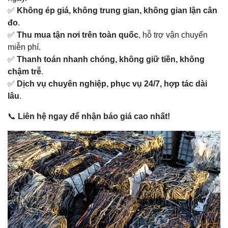
✅
Không ép giá, không trung gian, không gian lận cân
đo
.
✅
Thu mua tận nơi trên toàn quốc
, hỗ trợ vận chuyển
miễn phí.
✅
Thanh toán nhanh chóng, không giữ tiền, không
chậm trễ
.
✅
Dịch vụ chuyên nghiệp, phục vụ 24/7, hợp tác dài
lâu
.
📞
Liên hệ ngay để nhận báo giá cao nhất!