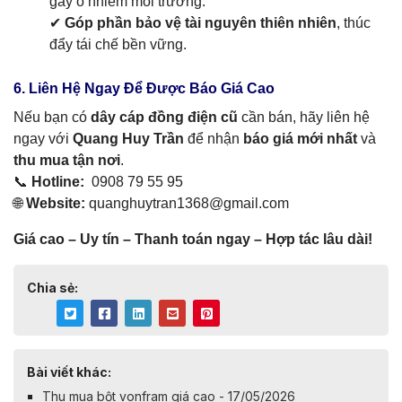
gây ô nhiễm môi trường.
✔
Góp phần bảo vệ tài nguyên thiên nhiên
, thúc
đẩy tái chế bền vững.
6. Liên Hệ Ngay Để Được Báo Giá Cao
Nếu bạn có
dây cáp đồng điện cũ
cần bán, hãy liên hệ
ngay với
Quang Huy Trần
để nhận
báo giá mới nhất
và
thu mua tận nơi
.
📞
Hotline:
0908 79 55 95
🌐
Website:
quanghuytran1368@gmail.com
Giá cao – Uy tín – Thanh toán ngay – Hợp tác lâu dài!
Chia sẻ:
Bài viết khác:
Thu mua bột vonfram giá cao - 17/05/2026