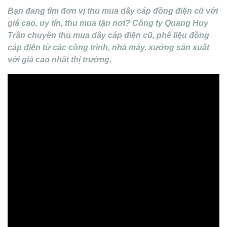
Bạn đang tìm
đơn vị thu mua dây cáp đồng điện cũ
với
giá cao, uy tín, thu mua tận nơi
? Công ty
Quang Huy
Trần
chuyên thu mua
dây cáp điện cũ, phế liệu đồng
cáp điện
từ các công trình, nhà máy, xưởng sản xuất
với giá
cao nhất thị trường
.