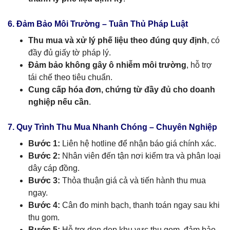
6. Đảm Bảo Môi Trường – Tuân Thủ Pháp Luật
Thu mua và xử lý phế liệu theo đúng quy định
, có
đầy đủ giấy tờ pháp lý.
Đảm bảo không gây ô nhiễm môi trường
, hỗ trợ
tái chế theo tiêu chuẩn.
Cung cấp hóa đơn, chứng từ đầy đủ cho doanh
nghiệp nếu cần
.
7. Quy Trình Thu Mua Nhanh Chóng – Chuyên Nghiệp
Bước 1:
Liên hệ hotline để nhận báo giá chính xác.
Bước 2:
Nhân viên đến tận nơi kiểm tra và phân loại
dây cáp đồng.
Bước 3:
Thỏa thuận giá cả và tiến hành thu mua
ngay.
Bước 4:
Cân đo minh bạch, thanh toán ngay sau khi
thu gom.
Bước 5:
Hỗ trợ dọn dẹp khu vực thu gom, đảm bảo