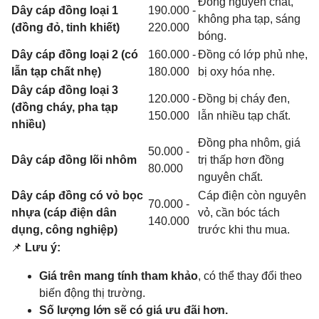
Đồng nguyên chất,
Dây cáp đồng loại 1
190.000 -
không pha tạp, sáng
(đồng đỏ, tinh khiết)
220.000
bóng.
Dây cáp đồng loại 2 (có
160.000 -
Đồng có lớp phủ nhẹ,
lẫn tạp chất nhẹ)
180.000
bị oxy hóa nhẹ.
Dây cáp đồng loại 3
120.000 -
Đồng bị cháy đen,
(đồng cháy, pha tạp
150.000
lẫn nhiều tạp chất.
nhiều)
Đồng pha nhôm, giá
50.000 -
Dây cáp đồng lõi nhôm
trị thấp hơn đồng
80.000
nguyên chất.
Dây cáp đồng có vỏ bọc
Cáp điện còn nguyên
70.000 -
nhựa (cáp điện dân
vỏ, cần bóc tách
140.000
dụng, công nghiệp)
trước khi thu mua.
📌
Lưu ý:
Giá trên mang tính tham khảo
, có thể thay đổi theo
biến động thị trường.
Số lượng lớn sẽ có giá ưu đãi hơn.