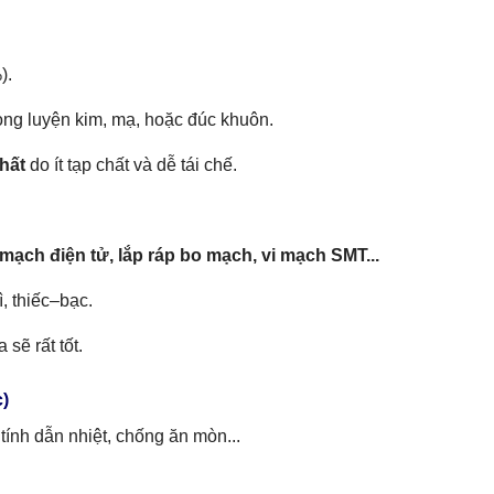
).
ong luyện kim, mạ, hoặc đúc khuôn.
hất
do ít tạp chất và dễ tái chế.
mạch điện tử, lắp ráp bo mạch, vi mạch SMT...
ì, thiếc–bạc.
sẽ rất tốt.
c)
tính dẫn nhiệt, chống ăn mòn...