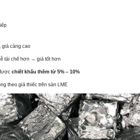
iếp
, giá càng cao
dễ tái chế hơn → giá tốt hơn
ể được
chiết khấu thêm từ 5% – 10%
ộng theo giá thiếc trên sàn LME