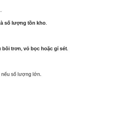
.
và số lượng tồn kho
.
bôi trơn, vỏ bọc hoặc gỉ sét
.
ị nếu số lượng lớn.