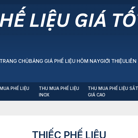
TRANG CHỦ
BẢNG GIÁ PHẾ LIỆU HÔM NAY
GIỚI THIỆU
LIÊN
MUA PHẾ LIỆU
THU MUA PHẾ LIỆU
THU MUA PHẾ LIỆU SẮ
P
INOX
GIÁ CAO
THIẾC PHẾ LIỆU