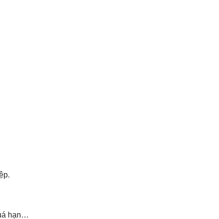
ệp.
quá hạn…