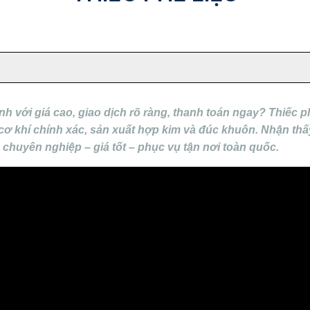
với giá cao, giao dịch rõ ràng, thanh toán ngay? Thiếc phế 
 cơ khí chính xác, sản xuất hợp kim và đúc khuôn. Nhận t
 chuyên nghiệp – giá tốt – phục vụ tận nơi toàn quốc.