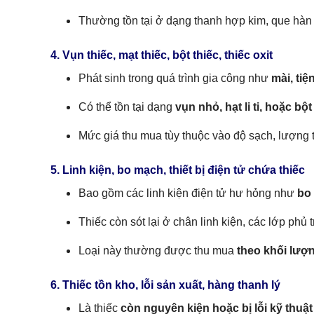
Thường tồn tại ở dạng thanh hợp kim, que hàn 
4. Vụn thiếc, mạt thiếc, bột thiếc, thiếc oxit
Phát sinh trong quá trình gia công như
mài, tiệ
Có thể tồn tại dạng
vụn nhỏ, hạt li ti, hoặc bột
Mức giá thu mua tùy thuộc vào độ sạch, lượng t
5. Linh kiện, bo mạch, thiết bị điện tử chứa thiếc
Bao gồm các linh kiện điện tử hư hỏng như
bo 
Thiếc còn sót lại ở chân linh kiện, các lớp phủ 
Loại này thường được thu mua
theo khối lượ
6. Thiếc tồn kho, lỗi sản xuất, hàng thanh lý
Là thiếc
còn nguyên kiện hoặc bị lỗi kỹ thuật