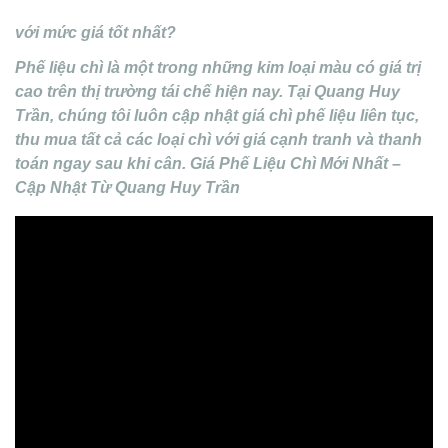
với mức giá tốt nhất?
Phế liệu chì là một trong những kim loại màu có giá trị
cao trên thị trường tái chế hiện nay. Tại Quang Huy
Trần, chúng tôi luôn cập nhật giá chì phế liệu liên tục,
thu mua tất cả các loại chì với giá cạnh tranh và thanh
toán ngay sau khi cân. Giá Phế Liệu Chì Mới Nhất –
Cập Nhật Từ Quang Huy Trần