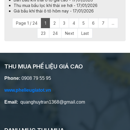
Thu mua bầu lọc khí thải xe hơi - 17/01/2026
Giá bầu khí thải ô tô hôm nay - 17/01/2026
Page 1 / 24
1
2
3
4
5
6
7
...
23
24
Next
Last
THU MUA PHẾ LIỆU GIÁ CAO
Phone:
0908 79 55 95
www.phelieugiatot.vn
Email:
quanghuytran1368@gmail.com