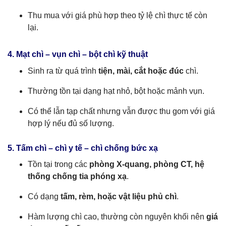
Thu mua với giá phù hợp theo tỷ lệ chì thực tế còn
lại.
4. Mạt chì – vụn chì – bột chì kỹ thuật
Sinh ra từ quá trình
tiện, mài, cắt hoặc đúc
chì.
Thường tồn tại dạng hạt nhỏ, bột hoặc mảnh vụn.
Có thể lẫn tạp chất nhưng vẫn được thu gom với giá
hợp lý nếu đủ số lượng.
5. Tấm chì – chì y tế – chì chống bức xạ
Tồn tại trong các
phòng X-quang, phòng CT, hệ
thống chống tia phóng xạ
.
Có dạng
tấm, rèm, hoặc vật liệu phủ chì
.
Hàm lượng chì cao, thường còn nguyên khối nên
giá