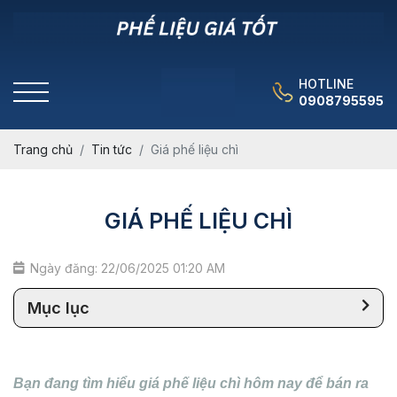
HOTLINE
0908795595
Trang chủ
Tin tức
Giá phế liệu chì
GIÁ PHẾ LIỆU CHÌ
Ngày đăng: 22/06/2025 01:20 AM
Mục lục
Bạn đang tìm hiểu giá phế liệu chì hôm nay để bán ra