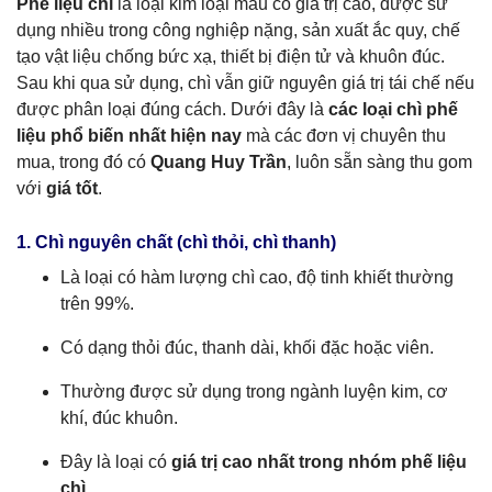
Phế liệu chì
là loại kim loại màu có giá trị cao, được sử
dụng nhiều trong công nghiệp nặng, sản xuất ắc quy, chế
tạo vật liệu chống bức xạ, thiết bị điện tử và khuôn đúc.
Sau khi qua sử dụng, chì vẫn giữ nguyên giá trị tái chế nếu
được phân loại đúng cách. Dưới đây là
các loại chì phế
liệu phổ biến nhất hiện nay
mà các đơn vị chuyên thu
mua, trong đó có
Quang Huy Trần
, luôn sẵn sàng thu gom
với
giá tốt
.
1. Chì nguyên chất (chì thỏi, chì thanh)
Là loại có hàm lượng chì cao, độ tinh khiết thường
trên 99%.
Có dạng thỏi đúc, thanh dài, khối đặc hoặc viên.
Thường được sử dụng trong ngành luyện kim, cơ
khí, đúc khuôn.
Đây là loại có
giá trị cao nhất trong nhóm phế liệu
chì
.