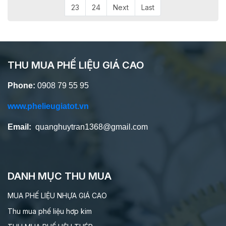
23
24
Next
Last
THU MUA PHẾ LIỆU GIÁ CAO
Phone:
0908 79 55 95
www.phelieugiatot.vn
Email:
quanghuytran1368@gmail.com
DANH MỤC THU MUA
MUA PHẾ LIỆU NHỰA GIÁ CAO
Thu mua phế liệu hơp kim