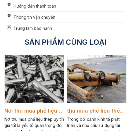
Hướng dẫn thanh toán
Thông tin vận chuyển
Trung tâm bảo hành
SẢN PHẨM CÙNG LOẠI
Nơi thu mua phế liệu
thu mua phế liệu thép
thép uy tín giá tốt hiện
Giá Cao - Uy Tín
Nơi thu mua phế liệu thép uy tín
Trong bối cảnh kinh tế phát
nay
giá tốt là yếu tố quan trọng đối
triển và nhu cầu sử dụng tài