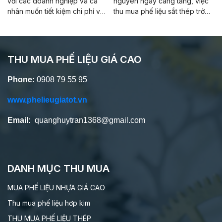
với các doanh nghiệp và cá
nguyên ngày càng tăng, việc
nhân muốn tiết kiệm chi phí và
thu mua phế liệu sắt thép trở
đảm bảo chất lượng sản phẩm.
nên cực kỳ quan trọng và hữu
ích. Công ty Quang Huy Trần
tự hào là đơn vị hàng đầu
trong lĩnh vực này, mang đến
THU MUA PHẾ LIỆU GIÁ CAO
cho khách hàng dịch vụ thu
mua phế liệu sắt thép với giá
Phone:
0908 79 55 95
cao, uy tín và chuyên nghiệp.
www.phelieugiatot.vn
Email:
quanghuytran1368@gmail.com
DANH MỤC THU MUA
MUA PHẾ LIỆU NHỰA GIÁ CAO
Thu mua phế liệu hơp kim
THU MUA PHẾ LIỆU THÉP