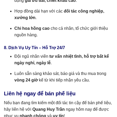
dụng
giá ưu đãi, chiết khấu cao
.
Hợp đồng dài hạn với các
đối tác công nghiệp,
xưởng lớn
.
Chi hoa hồng cao
cho cá nhân, tổ chức giới thiệu
nguồn hàng.
8. Dịch Vụ Uy Tín – Hỗ Trợ 24/7
Đội ngũ nhân viên
tư vấn nhiệt tình, hỗ trợ bất kể
ngày nghỉ, ngày lễ
.
Luôn sẵn sàng khảo sát, báo giá và thu mua trong
vòng 24 giờ
kể từ khi tiếp nhận yêu cầu.
Liên hệ ngay để bán phế liệu
Nếu bạn đang tìm kiếm một đối tác tin cậy để bán phế liệu,
hãy liên hệ với
Quang Huy Trần
ngay hôm nay để được
phục vụ
nhanh chóng
và
uy tín
!