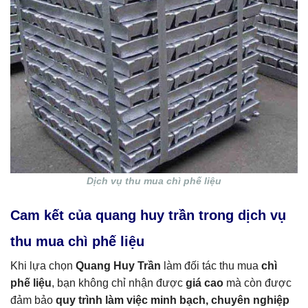
Dịch vụ thu mua chì phế liệu
Cam kết của quang huy trần trong dịch vụ
thu mua chì phế liệu
Khi lựa chọn
Quang Huy Trần
làm đối tác thu mua
chì
phế liệu
, bạn không chỉ nhận được
giá cao
mà còn được
đảm bảo
quy trình làm việc minh bạch, chuyên nghiệp