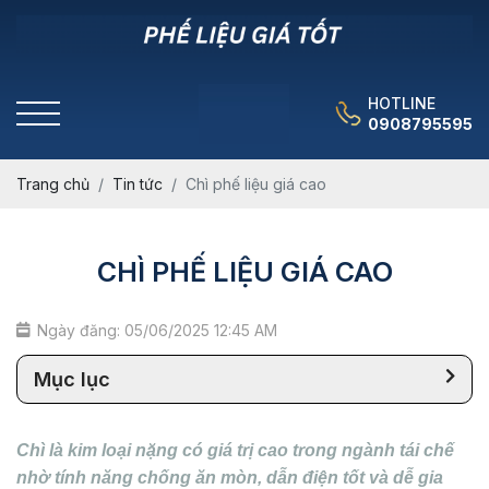
HOTLINE
0908795595
Trang chủ
Tin tức
Chì phế liệu giá cao
CHÌ PHẾ LIỆU GIÁ CAO
Ngày đăng: 05/06/2025 12:45 AM
Mục lục
Chì là kim loại nặng có giá trị cao trong ngành tái chế
nhờ tính năng chống ăn mòn, dẫn điện tốt và dễ gia