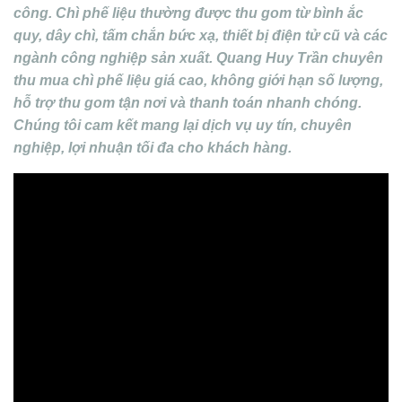
công. Chì phế liệu thường được thu gom từ bình ắc
quy, dây chì, tấm chắn bức xạ, thiết bị điện tử cũ và các
ngành công nghiệp sản xuất. Quang Huy Trần chuyên
thu mua chì phế liệu giá cao, không giới hạn số lượng,
hỗ trợ thu gom tận nơi và thanh toán nhanh chóng.
Chúng tôi cam kết mang lại dịch vụ uy tín, chuyên
nghiệp, lợi nhuận tối đa cho khách hàng.