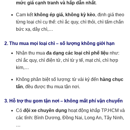
mức giá cạnh tranh và hấp dẫn nhất
.
Cam kết
không ép giá, không kỳ kèo
, định giá theo
từng loại chì cụ thể: chì ắc quy, chì thỏi, chì tấm chắn
bức xạ, dây chì,…
2. Thu mua mọi loại chì – số lượng không giới hạn
Nhận thu mua
đa dạng các loại chì phế liệu
như:
chì ắc quy, chì điện tử, chì từ y tế, mạt chì, chì hợp
kim,…
Không phân biệt số lượng: từ vài ký đến
hàng chục
tấn
, đều được thu mua tận nơi.
3. Hỗ trợ thu gom tận nơi – không mất phí vận chuyển
Có
đội xe chuyên dụng
hoạt động khắp TP.HCM và
các tỉnh: Bình Dương, Đồng Nai, Long An, Tây Ninh,
…