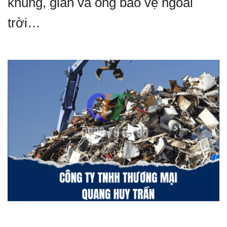
khung, giàn và ống bảo vệ ngoài
trời…