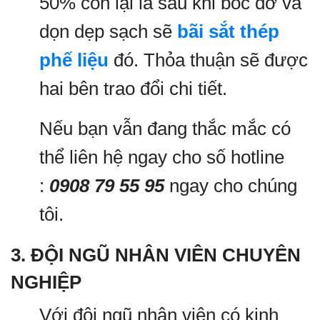
50% còn lại là sau khi bốc dỡ và
dọn dẹp sạch sẽ
bãi sắt thép
phế liệu
đó. Thỏa thuận sẽ được
hai bên trao đổi chi tiết.
Nếu bạn vẫn đang thắc mắc có
thể liên hệ ngay cho số hotline
:
0908 79 55 95
ngay cho chúng
tôi.
3. ĐỘI NGŨ NHÂN VIÊN CHUYÊN
NGHIỆP
Với đội ngũ nhân viên có kinh