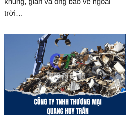
khung, giàn và ống bảo vệ ngoài
trời…