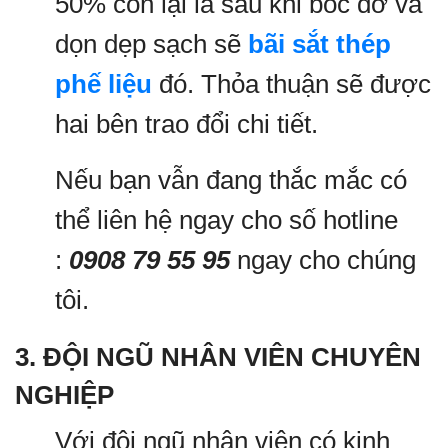
50% còn lại là sau khi bốc dỡ và
dọn dẹp sạch sẽ
bãi sắt thép
phế liệu
đó. Thỏa thuận sẽ được
hai bên trao đổi chi tiết.
Nếu bạn vẫn đang thắc mắc có
thể liên hệ ngay cho số hotline
:
0908 79 55 95
ngay cho chúng
tôi.
3. ĐỘI NGŨ NHÂN VIÊN CHUYÊN
NGHIỆP
Với đội ngũ nhân viên có kinh