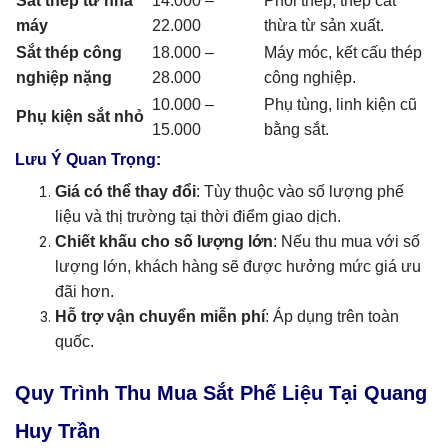
Sắt thép từ nhà
14.000 –
Phôi thép, thép cắt
máy
22.000
thừa từ sản xuất.
Sắt thép công
18.000 –
Máy móc, kết cấu thép
nghiệp nặng
28.000
công nghiệp.
10.000 –
Phụ tùng, linh kiện cũ
Phụ kiện sắt nhỏ
15.000
bằng sắt.
Lưu Ý Quan Trọng:
Giá có thể thay đổi
: Tùy thuộc vào số lượng phế
liệu và thị trường tại thời điểm giao dịch.
Chiết khấu cho số lượng lớn
: Nếu thu mua với số
lượng lớn, khách hàng sẽ được hưởng mức giá ưu
đãi hơn.
Hỗ trợ vận chuyển miễn phí
: Áp dụng trên toàn
quốc.
Quy Trình Thu Mua Sắt Phế Liệu Tại Quang
Huy Trần