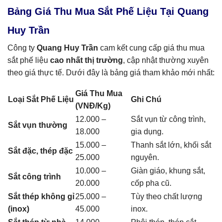
Bảng Giá Thu Mua Sắt Phế Liệu Tại Quang
Huy Trần
Công ty
Quang Huy Trần
cam kết cung cấp giá thu mua
sắt phế liệu
cao nhất thị trường
, cập nhật thường xuyên
theo giá thực tế. Dưới đây là bảng giá tham khảo mới nhất:
Giá Thu Mua
Loại Sắt Phế Liệu
Ghi Chú
(VNĐ/Kg)
12.000 –
Sắt vụn từ công trình,
Sắt vụn thường
18.000
gia dụng.
15.000 –
Thanh sắt lớn, khối sắt
Sắt đặc, thép đặc
25.000
nguyên.
10.000 –
Giàn giáo, khung sắt,
Sắt công trình
20.000
cốp pha cũ.
Sắt thép không gỉ
25.000 –
Tùy theo chất lượng
(inox)
45.000
inox.