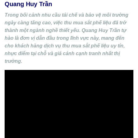
Quang Huy Trần
Trong bối cảnh nhu cầu tái chế và bảo vệ môi trường
ngày càng tăng cao, việc thu mua sắt phế liệu đã trở
thành một ngành nghề thiết yếu. Quang Huy Trần tự
hào là đơn vị dẫn đầu trong lĩnh vực này, mang đến
cho khách hàng dịch vụ thu mua sắt phế liệu uy tín,
nhực điểm tại chỗ và giá cảnh cạnh tranh nhất thị
trường.