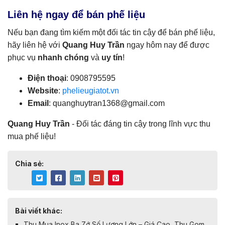
Liên hệ ngay để bán phế liệu
Nếu bạn đang tìm kiếm một đối tác tin cậy để bán phế liệu,
hãy liên hệ với
Quang Huy Trần
ngay hôm nay để được
phục vụ
nhanh chóng
và
uy tín
!
Điện thoại
: 0908795595
Website
:
phelieugiatot.vn
Email
:
quanghuytran1368@gmail.com
Quang Huy Trần
- Đối tác đáng tin cậy trong lĩnh vực thu
mua phế liệu!
Chia sẻ:
Bài viết khác:
Thu Mua Inox Ba Zớ Số Lượng Lớn – Giá Cao, Thu Gom