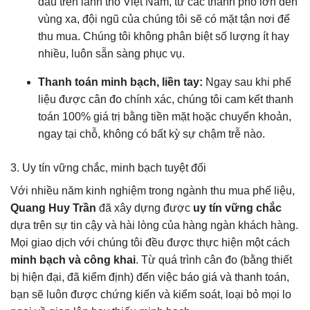
đâu trên lãnh thổ Việt Nam, từ các thành phố lớn đến
vùng xa, đội ngũ của chúng tôi sẽ có mặt tận nơi để
thu mua. Chúng tôi không phân biệt số lượng ít hay
nhiều, luôn sẵn sàng phục vụ.
Thanh toán minh bạch, liền tay:
Ngay sau khi phế
liệu được cân đo chính xác, chúng tôi cam kết thanh
toán 100% giá trị bằng tiền mặt hoặc chuyển khoản,
ngay tại chỗ, không có bất kỳ sự chậm trễ nào.
3. Uy tín vững chắc, minh bạch tuyệt đối
Với nhiều năm kinh nghiệm trong ngành thu mua phế liệu,
Quang Huy Trần
đã xây dựng được
uy tín vững chắc
dựa trên sự tin cậy và hài lòng của hàng ngàn khách hàng.
Mọi giao dịch với chúng tôi đều được thực hiện một cách
minh bạch và công khai
. Từ quá trình cân đo (bằng thiết
bị hiện đại, đã kiểm định) đến việc báo giá và thanh toán,
bạn sẽ luôn được chứng kiến và kiểm soát, loại bỏ mọi lo