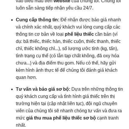
vào biểu mẫu trên
website
của chúng tôi. Chúng tôi
luôn sẵn sàng tiếp nhận yêu cầu 24/7.
Cung cấp thông tin:
Để nhận được báo giá nhanh
và chính xác nhất, quý khách vui lòng cung cấp các
thông tin cơ bản về loại
phế liệu thiếc
cần bán (ví
dụ: bã thiếc, thiếc hàn, thiếc cuộn, thiếc thanh, thiếc
chì, thiếc không chì...), số lượng ước tính (kg, tấn),
tình trạng cụ thể (có lẫn tạp chất không, đã oxy hóa
chưa...) và địa điểm thu gom. Nếu có thể, hãy gửi
kèm hình ảnh thực tế để chúng tôi đánh giá khách
quan hơn.
Tư vấn và báo giá sơ bộ:
Dựa trên những thông tin
quý khách cung cấp và tình hình giá thiếc trên thị
trường hiện tại (cập nhật liên tục), đội ngũ chuyên
viên của chúng tôi sẽ nhanh chóng tư vấn và đưa ra
mức
giá thu mua phế liệu thiếc sơ bộ
cạnh tranh
nhất.