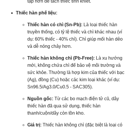
tạp hơn để tách thiếc tinh khiết.
Thiếc hàn phế liệu:
Thiếc hàn có chì (Sn-Pb):
Là loại thiếc hàn
truyền thống, có tỷ lệ thiếc và chì khác nhau (ví
dụ: 60% thiếc - 40% chì). Chì giúp mối hàn dẻo
và dễ nóng chảy hơn.
Thiếc hàn không chì (Pb-Free):
Là xu hướng
mới, không chứa chì để bảo vệ môi trường và
sức khỏe. Thường là hợp kim của thiếc với bạc
(Ag), đồng (Cu) hoặc các kim loại khác (ví dụ:
Sn96.5/Ag3.0/Cu0.5 - SAC305).
Nguồn gốc:
Từ các bo mạch điện tử cũ, dây
thiếc hàn đã qua sử dụng, thiếc hàn
thanh/cuộn/dây còn tồn kho.
Giá trị:
Thiếc hàn không chì (đặc biệt là loại có