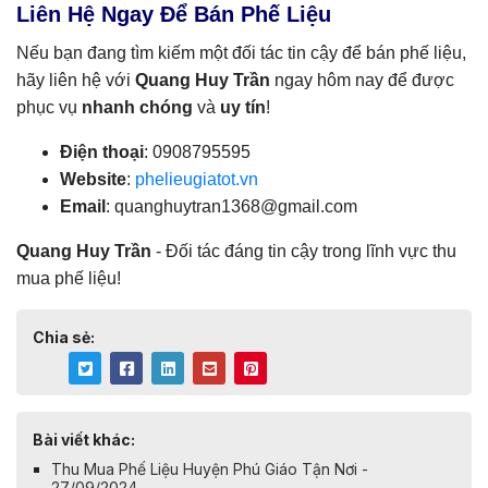
Liên Hệ Ngay Để Bán Phế Liệu
Nếu bạn đang tìm kiếm một đối tác tin cậy để bán phế liệu,
hãy liên hệ với
Quang Huy Trần
ngay hôm nay để được
phục vụ
nhanh chóng
và
uy tín
!
Điện thoại
: 0908795595
Website
:
phelieugiatot.vn
Email
:
quanghuytran1368@gmail.com
Quang Huy Trần
- Đối tác đáng tin cậy trong lĩnh vực thu
mua phế liệu!
Chia sẻ:
Bài viết khác:
Thu Mua Phế Liệu Huyện Phú Giáo Tận Nơi -
27/09/2024