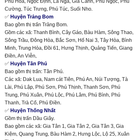
Phú Hòa, Ngọc Định, La Ngà, Gia Canh, Phú Ngọc, Phú
Cường, Túc Trưng, Phú Túc, Suối Nho.
✅
Huyện Trảng Bom
Bao gồm thị trấn Trảng Bom.
Gồm các xã: Thanh Bình, Cây Gáo, Bàu Hàm, Sông Thao,
Sông Trầu, Đông Hòa, Bắc Sơn, Hố Nai 3, Tây Hòa, Bình
Minh, Trung Hòa, Đồi 61, Hưng Thịnh, Quảng Tiến, Giang
Điền, An Viễn,
✅
Huyện Tân Phú
Bao gồm thị trấn: Tân Phú.
Các xã: Dak Lua, Nam cát Tiên, Phú An, Núi Tượng, Tà
Lài, Phú Lập, Phú Sơn, Phú Thịnh, Thanh Sơn, Phú
Trung, Phú Xuân, Phú Lộc, Phú Lâm, Phú Bình, Phú
Thanh, Trà Cổ, Phú Điền.
✅
Huyện Thống Nhất
Gồm thị trấn Dầu Giây.
Bao gồm các xã: Gia Tân 1, Gia Tân 2, Gia Tân 3, Gia
Kiệm, Quang Trung, Bàu Hàm 2, Hưng Lộc, Lộ 25, Xuân