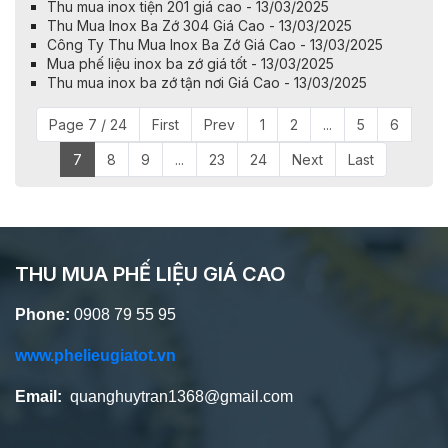
Thu mua inox tiện 201 giá cao - 13/03/2025
Thu Mua Inox Ba Zớ 304 Giá Cao - 13/03/2025
Công Ty Thu Mua Inox Ba Zớ Giá Cao - 13/03/2025
Mua phế liệu inox ba zớ giá tốt - 13/03/2025
Thu mua inox ba zớ tận nơi Giá Cao - 13/03/2025
Page 7 / 24
First
Prev
1
2
...
5
6
7
8
9
...
23
24
Next
Last
THU MUA PHẾ LIỆU GIÁ CAO
Phone:
0908 79 55 95
www.phelieugiatot.vn
Email:
quanghuytran1368@gmail.com