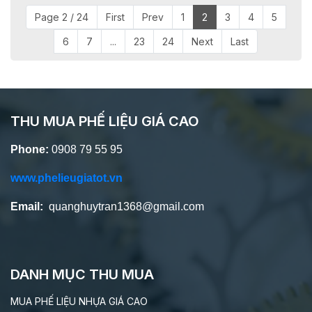
Page 2 / 24
First
Prev
1
2
3
4
5
6
7
...
23
24
Next
Last
THU MUA PHẾ LIỆU GIÁ CAO
Phone:
0908 79 55 95
www.phelieugiatot.vn
Email:
quanghuytran1368@gmail.com
DANH MỤC THU MUA
MUA PHẾ LIỆU NHỰA GIÁ CAO