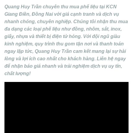
Quang Huy Trần chuyên thu mua phế liệu tại KCN
Giang Điền, Đồng Nai với giá cạnh tranh và dịch vụ
nhanh chóng, chuyên nghiệp. Chúng tôi nhận thu mua
đa dạng các loại phế liệu như đồng, nhôm, sắt, inox,
giấy, nhựa và thiết bị điện tử hỏng. Với đội ngũ giàu
kinh nghiệm, quy trình thu gom tận nơi và thanh toán
ngay lập tức, Quang Huy Trần cam kết mang lại sự hài
lòng và lợi ích cao nhất cho khách hàng. Liên hệ ngay
để nhận báo giá nhanh và trải nghiệm dịch vụ uy tín,
chất lượng!