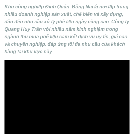
Khu công nghiệp Định Quán, Đồng Nai là nơi tập trung
nhiều doanh nghiệp sản xuất, chế biến và xây dựng,
dẫn đến nhu cầu xử lý phế liệu ngày càng cao. Công ty
Quang Huy Trần với nhiều năm kinh nghiệm trong
ngành thu mua phế liệu cam kết dịch vụ uy tín, giá cao
và chuyên nghiệp, đáp ứng tối đa nhu cầu của khách
hàng tại khu vực này.