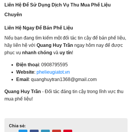
Liên Hệ Để Sử Dụng Dịch Vụ Thu Mua Phế Liệu
Chuyên
Liên Hệ Ngay Để Bán Phế Liệu
Nếu bạn đang tìm kiếm một đối tác tin cậy để bán phế liệu,
hãy liên hệ với
Quang Huy Trần
ngay hôm nay để được
phục vụ
nhanh chóng
và
uy tín
!
Điện thoại
: 0908795595
Website
:
phelieugiatot.vn
Email
:
quanghuytran1368@gmail.com
Quang Huy Trần
- Đối tác đáng tin cậy trong lĩnh vực thu
mua phế liệu!
Chia sẻ: