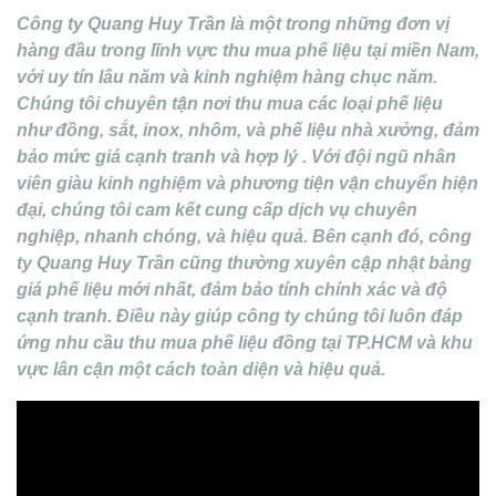
Công ty Quang Huy Trần là một trong những đơn vị
hàng đầu trong lĩnh vực thu mua phế liệu tại miền Nam,
với uy tín lâu năm và kinh nghiệm hàng chục năm.
Chúng tôi chuyên tận nơi thu mua các loại phế liệu
như đồng, sắt, inox, nhôm, và phế liệu nhà xưởng, đảm
bảo mức giá cạnh tranh và hợp lý . Với đội ngũ nhân
viên giàu kinh nghiệm và phương tiện vận chuyển hiện
đại, chúng tôi cam kết cung cấp dịch vụ chuyên
nghiệp, nhanh chóng, và hiệu quả. Bên cạnh đó, công
ty Quang Huy Trần cũng thường xuyên cập nhật bảng
giá phế liệu mới nhất, đảm bảo tính chính xác và độ
cạnh tranh. Điều này giúp công ty chúng tôi luôn đáp
ứng nhu cầu thu mua phế liệu đồng tại TP.HCM và khu
vực lân cận một cách toàn diện và hiệu quả.