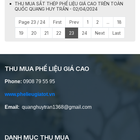
THU MUA SẮT THÉP PHẾ LIỆU GIÁ CAO TRÊN TOÀN
QUỐC QUANG HUY TRẦN - 02/04/2024
Page 23 / 24
First
Prev
1
2
...
18
19
20
21
22
23
24
Next
Last
THU MUA PHẾ LIỆU GIÁ CAO
Phone:
0908 79 55 95
www.phelieugiatot.vn
Email:
quanghuytran1368@gmail.com
DANH MỤC THU MUA