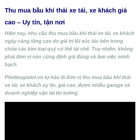
Thu mua bầu khí thải xe tải, xe khách giá
cao – Uy tín, tận nơi
Hiện nay, nhu cầu thu mua bầu khí thải xe tải, xe khách
ngày càng tăng cao do giá trị lõi xúc tác bên trong
chứa các kim loại quý có thể tái chế. Tuy nhiên, không
phải đơn vị nào cũng định giá đúng và làm việc minh
bạch.
Phelieugiatot.vn tự hào là đơn vị thu mua bầu khí thải
xe tải, xe khách uy tín, giá cao, được nhiều garage và
doanh nghiệp vận tải tin tưởng.