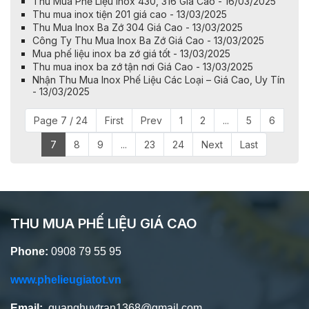
Thu Mua Phế Liệu Inox 430, 316 Giá Cao - 16/03/2025
Thu mua inox tiện 201 giá cao - 13/03/2025
Thu Mua Inox Ba Zớ 304 Giá Cao - 13/03/2025
Công Ty Thu Mua Inox Ba Zớ Giá Cao - 13/03/2025
Mua phế liệu inox ba zớ giá tốt - 13/03/2025
Thu mua inox ba zớ tận nơi Giá Cao - 13/03/2025
Nhận Thu Mua Inox Phế Liệu Các Loại – Giá Cao, Uy Tín
- 13/03/2025
Page 7 / 24
First
Prev
1
2
...
5
6
7
8
9
...
23
24
Next
Last
THU MUA PHẾ LIỆU GIÁ CAO
Phone:
0908 79 55 95
www.phelieugiatot.vn
Email:
quanghuytran1368@gmail.com