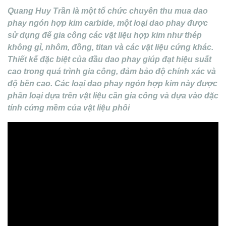
Quang Huy Trần là một tổ chức chuyên thu mua dao
phay ngón hợp kim carbide, một loại dao phay được
sử dụng để gia công các vật liệu hợp kim như thép
không gỉ, nhôm, đồng, titan và các vật liệu cứng khác.
Thiết kế đặc biệt của đầu dao phay giúp đạt hiệu suất
cao trong quá trình gia công, đảm bảo độ chính xác và
độ bền cao. Các loại dao phay ngón hợp kim này được
phân loại dựa trên vật liệu cần gia công và dựa vào đặc
tính cứng mềm của vật liệu phôi