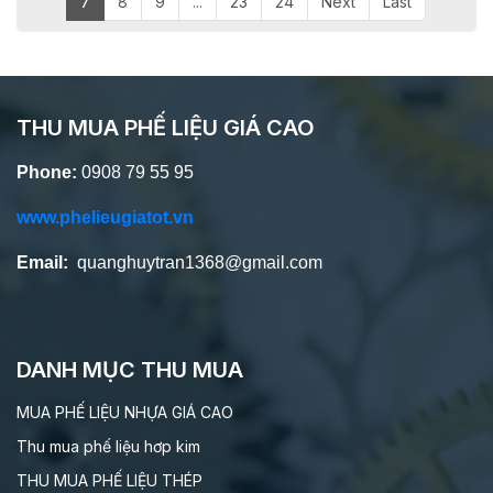
7
8
9
...
23
24
Next
Last
THU MUA PHẾ LIỆU GIÁ CAO
Phone:
0908 79 55 95
www.phelieugiatot.vn
Email:
quanghuytran1368@gmail.com
DANH MỤC THU MUA
MUA PHẾ LIỆU NHỰA GIÁ CAO
Thu mua phế liệu hơp kim
THU MUA PHẾ LIỆU THÉP